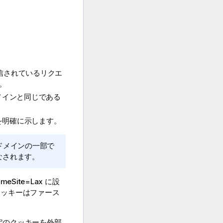
送信されているリクエ
。
メインと同じである
を明確に示します。
ドメインの一部で
なされます。
Site=Lax に設
クッキーはファース
。
定のクッキーを外部