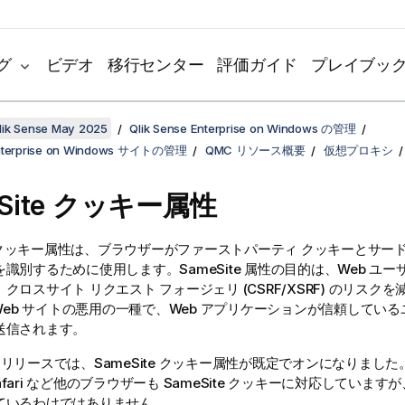
グ
ビデオ
移行センター
評価ガイド
プレイブッ
k Sense May 2025
Qlik Sense Enterprise on Windows の管理
Enterprise on Windows サイトの管理
QMC リソース概要
仮想プロキシ
eSite クッキー属性
te クッキー属性は、ブラウザーがファーストパーティ クッキーとサー
識別するために使用します。SameSite 属性の目的は、Web ユ
クロスサイト リクエスト フォージェリ (CSRF/XSRF) のリスク
、Web サイトの悪用の一種で、Web アプリケーションが信頼してい
送信されます。
80 リリースでは、SameSite クッキー属性が既定でオンになりました。Mic
、Safari など他のブラウザーも SameSite クッキーに対応してい
ているわけではありません。