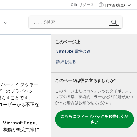
Qlik リソース
日本語 (変更)
ク
このページ上
SameSite 属性の値
詳細を見る
このページは役に立ちましたか?
ドパーティ クッキー
ーザーのプライバシー
このページまたはコンテンツにタイポ、ステ
ップの省略、技術的エラーなどの問題が見つ
を減らすことです。
かった場合はお知らせください。
るユーザーから不正な
こちらにフィードバックをお寄せくだ
さい
rosoft Edge、
ますが、機能が既定で常に