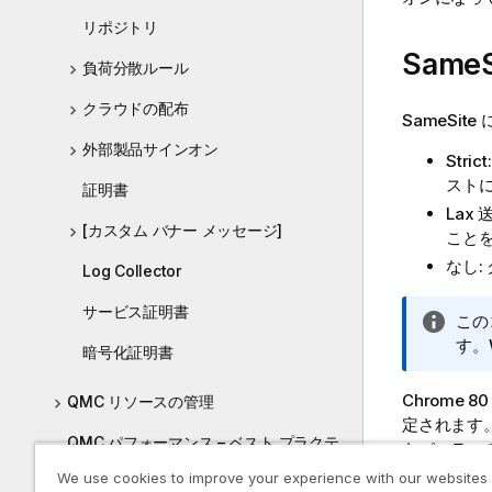
リポジトリ
Same
負荷分散ルール
クラウドの配布
SameSi
外部製品サインオン
Str
ストに
証明書
Lax
[カスタム バナー メッセージ]
こと
なし
Log Collector
サービス証明書
情
この
報
す。
暗号化証明書
メ
モ
Chrome 
QMC リソースの管理
定されます
QMC パフォーマンス – ベスト プラクテ
トパーティ
ィス
We use cookies to improve your experience with our websites
セキュアな