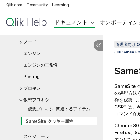
Qlik.com
Community
Learning
ユーザー ディレクトリ コネクタ
監視アプリ
ドキュメント
オンボーディン
サービス クラスター
ノード
管理者向け Qli
Qlik Sense 
エンジン
エンジンの正常性
Sam
Printing
SameSi
プロキシ
の処理方法を
仮想プロキシ
権を保護し、
CSRF は
仮想プロキシ: 関連するアイテム
コマンドが
SameSite クッキー属性
Chrome 
Firefox
スケジューラ
オンになっ