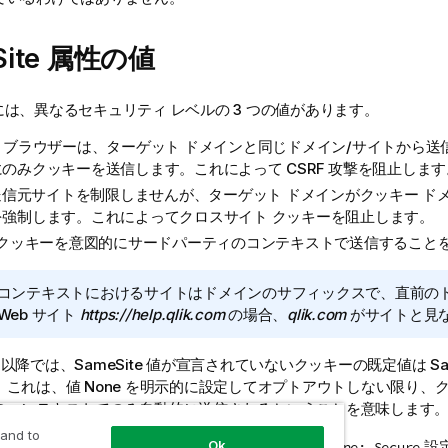
Site 属性の値
te には、異なるセキュリティ レベルの 3 つの値があります。
ict: ブラウザーは、ターゲット ドメインと同じドメイン/サイトから
のみクッキーを送信します。これによって CSRF 攻撃を阻止します
 送信元サイトを制限しませんが、ターゲット ドメインがクッキー ド
を強制します。これによってクロスサイト クッキーを阻止します。
: クッキーを意図的にサードパーティのコンテキストで送信すること
コンテキストにおけるサイトはドメインのサフィックスで、直前の
Web サイト
https://help.qlik.com
の場合、
qlik.com
がサイトと見
80 以降では、SameSite 値が宣言されていないクッキーの既定値は Same
。これは、値 None を明示的に設定してオプトアウトしない限り、
のコンテキストでのみ自動的に送信されるということを意味します
 and to
接続からのアクセスである場合にのみ、
設
Ok
SameSite=None; Secure