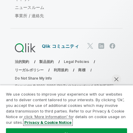
ニュースルーム
事業所 / 連絡先
Qlik コミュニティ
法的契約
製品規約
Legal Policies
リーガルポリシー
利用規約
商標
Do Not Share My Info
Copyright © 1993-2026 QlikTech International AB.無断複写・
転載を禁じます。
We use cookies to improve your experience with our websites
and to deliver content tailored to your interests. By clicking ‘Ok’,
you accept the use of additional cookies which may involve
data transmission to third parties. Refer to our Privacy & Cookie
分析の近代化プログラムに参加する
Notice or click ‘More Information’ for details on cookie usage on
our sites.
Privacy & Cookie Notice
分析最新化プログラムにより、重要な QlikView app を危険
今すぐチャット
にさらすことなく最新化しましょう。
ここをクリック
して詳