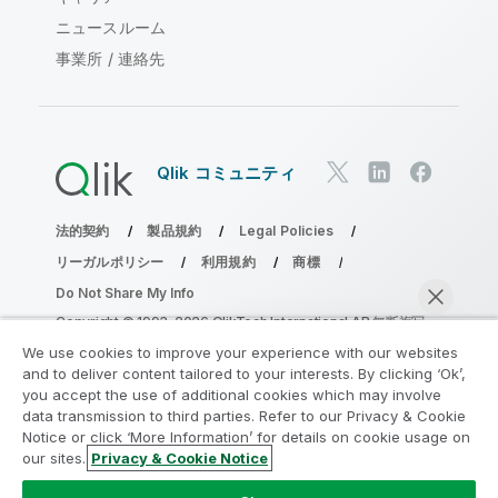
ニュースルーム
事業所 / 連絡先
Qlik コミュニティ
法的契約
製品規約
Legal Policies
リーガルポリシー
利用規約
商標
Do Not Share My Info
Copyright © 1993-2026 QlikTech International AB.無断複写・
転載を禁じます。
We use cookies to improve your experience with our websites
and to deliver content tailored to your interests. By clicking ‘Ok’,
you accept the use of additional cookies which may involve
data transmission to third parties. Refer to our Privacy & Cookie
分析の近代化プログラムに参加する
Notice or click ‘More Information’ for details on cookie usage on
our sites.
Privacy & Cookie Notice
分析最新化プログラムにより、重要な QlikView app を危険
今すぐチャット
にさらすことなく最新化しましょう。
ここをクリック
して詳