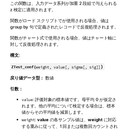
この関数は、入力データ系列が加重 2 段組で与えられる
z
検定に適用されます。
関数がロード スクリプトでが使用される場合、値は
group by 句で定義されたレコードで反復処理されます。
関数がチャート式で使用される場合、値はチャート軸に
対して反復処理されます。
構文:
)
ZTest_conf(
weight, value[, sigma[, sig]]
戻り値データ型：
数値
引数：
: 評価対象の標本値です。母平均 0 が仮定さ
value
れます。他の平均について検定する場合は、標本
値からその平均値を減算します。
:
value
の各サンプル値は、
weight
に対応
weight
する重みに従って、1 回または複数回カウントされ