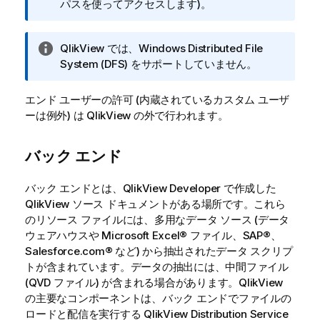
パスを使ってアクセスします)。
情
QlikView では、Windows Distributed File
報
System (DFS) をサポートしていません。
メ
モ
エンド ユーザーの許可 (内蔵されているカスタム ユーザ
ーは例外) は QlikView の外で行われます。
バック エンド
バック エンドとは、
QlikView
Developer で作成した
QlikView
ソース ドキュメントがある場所です。これら
のリソース ファイルには、多用なデータ ソース (データ
ウェアハウスや Microsoft Excel® ファイル、SAP®、
Salesforce.com® など) から抽出されたデータ スクリプ
トが含まれています。データの抽出には、中間ファイル
(QVD ファイル) が含まれる場合があります。
QlikView
の主要なコンポーネントは、バック エンドでファイルの
ロードと配信を実行する
QlikView
Distribution Service