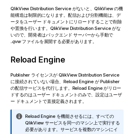
QlikView
Distribution Service がないと、
QlikView
の機
能構造は制限的になります。配信および分割機能は、デ
ータをユーザー ドキュメントにリロードすることで削除
や置換を行います。
QlikView
Distribution Service がな
いので、開発者はバックエンド サーバーから手動で
.qvw
ファイルを展開する必要があります。
Reload Engine
Publisher ライセンスが
QlikView
Distribution Service
に接続されていない場合、Reload Engine が Publisher
の配信サービスを代行します。Reload Engine がリロー
ドするのはユーザー ドキュメントのみで、設定はユーザ
ー ドキュメントで直接定義されます。
情
Reload Engine を機能させるには、すべての
報
QlikView サービスを同一のマシン上で実行する
メ
必要があります。サービスを複数のマシンにイ