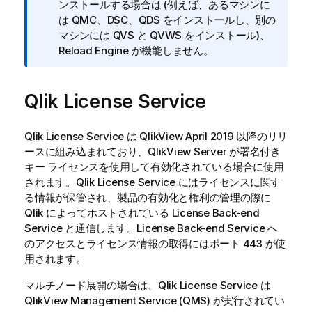
モ
ンストールする場合は (例えば、あるマシンに
は QMC、DSC、QDS をインストールし、別の
マシンには QVS と QVWS をインストール)、
Reload Engine が機能しません。
Qlik
License Service
Qlik
License Service は
QlikView
April 2019
以降のリリ
ースに組み込まれており、
QlikView Server
が署名付き
キー ライセンスを使用して有効化されている場合に使用
されます。
Qlik
License Service にはライセンスに関す
る情報が保管され、製品の有効化と権利の管理の際に
Qlik
によってホストされている License Back-end
Service と通信します。License Back-end Service へ
のアクセスとライセンス情報の取得にはポート 443 が使
用されます。
マルチノード展開の場合は、
Qlik
License Service は
QlikView
Management Service (QMS) が実行されてい