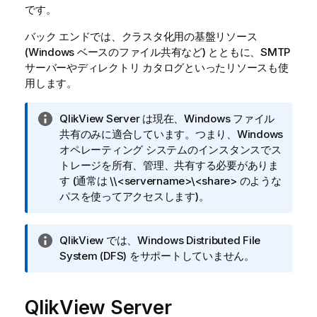
です。
バック エンドでは、クラスタ化用の基盤リソース
(Windows ベースのファイル共有など) とともに、SMTP
サーバーやディレクトリ カタログといったリソースも使
用します。
情
QlikView Server
は現在、Windows ファイル
報
共有のみに適合しています。つまり、Windows
メ
オペレーティング システムのインスタンスでス
モ
トレージを所有、管理、共有する必要がありま
す (通常は
\\<servername>\<share>
のような
パスを使ってアクセスします)。
情
QlikView では、Windows Distributed File
報
System (DFS) をサポートしていません。
メ
モ
QlikView Server