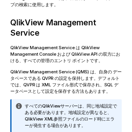
プの検索に使用します。
QlikView
Management
Service
QlikView
Management Service は QlikView
Management Console および QlikView API の双方にお
ける、すべての管理のエントリ ポイントです。
QlikView Management Service (QMS) は、自身の デー
タベースである QVPR の設定を保持します。デフォルト
では、QVPR は XML ファイル形式で保存され、SQL デ
ータベースとして設定を保存する方法もあります。
情
すべての
QlikView
サーバーは、同じ地域設定で
報
ある必要があります。地域設定が異なると、
メ
QlikView
XML参照ファイルのロード時にエラ
モ
ーが発生する場合があります。