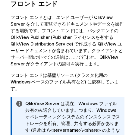
フロント エンド
フロント エンドとは、エンド ユーザーが
QlikView
Server
を介して閲覧できるドキュメントやデータを操作
する場所です。フロント エンドには、バックエンドの
QlikView
Publisher (Publisher ライセンスを有する
QlikView Distribution Service) で作成する
QlikView
ユ
ーザー ドキュメントが含まれています。クライアントと
サーバー間のすべての通信はここで行われ、
QlikView
Server
がクライアントの認可を実行します。
フロント エンドは基盤リソース (クラスタ化用の
Windows ベースのファイル共有など) に依存していま
す。
情
QlikView Server は現在、Windows ファイル
報
共有のみ適合しています。つまり、Windows
メ
オペレーティング システムのインスタンスでス
モ
トレージを所有、管理、共有する必要がありま
す (通常は
\\<servername>\<share>
のような