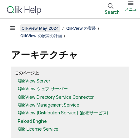
メニュ
Search
ー
QlikView May 2024
QlikView の実装
QlikView の展開の計画
アーキテクチャ
このページ上
QlikView Server
QlikView ウェブ サーバー
QlikView Directory Service Connector
QlikView Management Service
QlikView [Distribution Service] (配布サービス)
Reload Engine
Qlik License Service