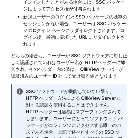
インインしたことがある場合には、SSO パッケー
ジによってアクセス権が付与されます。
新規ユーザーのログイン: SSO パッケージの既存の
セッションがない場合、ユーザーは SSO パッケー
ジのログイン ページにリダイレクトされます。ロ
グイン後、最初に要求した URL にリダイレクトさ
れます。
どちらの場合も、ユーザーが SSO ソフトウェアに対し正
しく認証されていればユーザー名が HTTP ヘッダーに挿
入され、そのヘッダー内の値は、
QlikView
サーバーが
認証済みのユーザー ID として受け取る値となります。
情
SSO ソフトウェアが機能していない限り、
報
HTTP ヘッダー方法による
QlikView Server
に
メ
対する認証を使用することはできません。
モ
HTTP ヘッダーは容易にスプーフィングされて
しまいます。ユーザーにとってソフトウェア パ
ッケージがコンテンツにアクセスする唯一のパ
スである場合、上記で述べたすべての SSO ソ