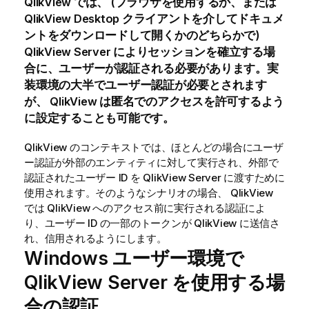
QlikView
では、 (ブラウザを使用するか、または
QlikView Desktop
クライアントを介してドキュメ
ントをダウンロードして開くかのどちらかで)
QlikView Server
によりセッションを確立する場
合に、ユーザーが認証される必要があります。実
装環境の大半でユーザー認証が必要とされます
が、
QlikView
は匿名でのアクセスを許可するよう
に設定することも可能です。
QlikView
のコンテキストでは、ほとんどの場合にユーザ
ー認証が外部のエンティティに対して実行され、外部で
認証されたユーザー ID を
QlikView Server
に渡すために
使用されます。そのようなシナリオの場合、
QlikView
では
QlikView
へのアクセス前に実行される認証によ
り、ユーザー ID の一部のトークンが
QlikView
に送信さ
れ、信用されるようにします。
Windows ユーザー環境で
QlikView Server
を使用する場
合の認証