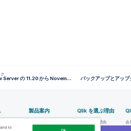
ック
QlikView Server の 11.20 から November 2017 以降へのアップグレードと移行
バックアップとアップ
ス
製品案内
Qlik を選ぶ理由
Q
データ統合とデータ
ルプ ビデオ
Qlik を選ぶ理由
会
品質
 and to
loper
信頼性とセキュリテ
リ
Ok