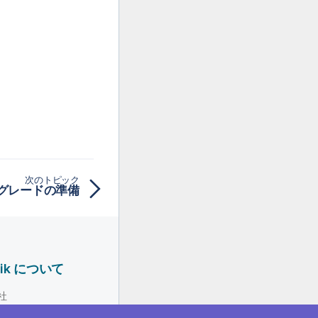
次のトピック
グレードの準備
lik について
社
ーダーシップ