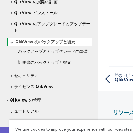
QlikView の展開の計画
QlikView インストール
QlikView のアップグレードとアップデー
ト
QlikView のバックアップと復元
バックアップとアップグレードの準備
証明書のバックアップと復元
前のトピ
セキュリティ
ライセンス QlikView
QlikView の管理
チュートリアル
リソー
ガイド
Qlik ヘ
We use cookies to improve your experience with our websites
Qlik Deve
QlikView May 2024 の新機能