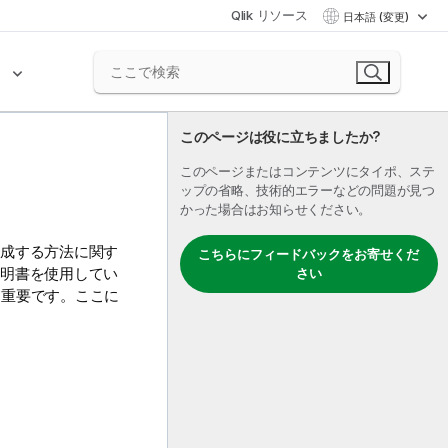
Qlik リソース
日本語 (変更)
ク
このページは役に立ちましたか?
このページまたはコンテンツにタイポ、ステ
ップの省略、技術的エラーなどの問題が見つ
かった場合はお知らせください。
成する方法に関す
こちらにフィードバックをお寄せくだ
明書を使用してい
さい
て重要です。ここに