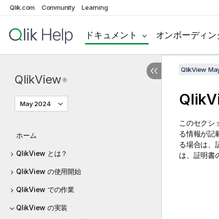
Qlik.com
Community
Learning
ドキュメント
オンボーディン
QlikView Ma
QlikView
®
Qli
May 2024
このセクシ
る情報が記
ホーム
る場合は、
QlikView とは？
は、証明書
QlikView の使用開始
QlikView での作業
QlikView の実装