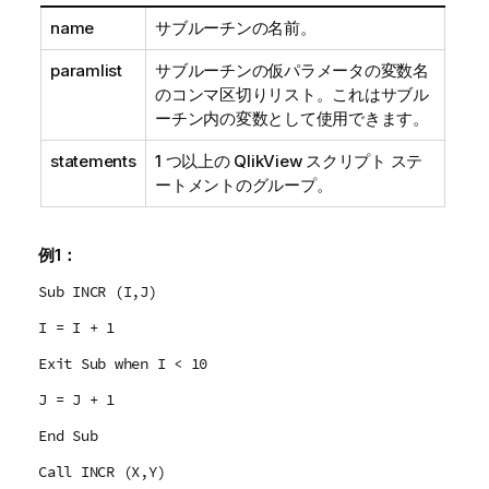
name
サブルーチンの名前。
paramlist
サブルーチンの仮パラメータの変数名
のコンマ区切りリスト。これはサブル
ーチン内の変数として使用できます。
statements
1 つ以上の
QlikView
スクリプト ステ
ートメントのグループ。
例1：
Sub INCR (I,J)
I = I + 1
Exit Sub when I < 10
J = J + 1
End Sub
Call INCR (X,Y)