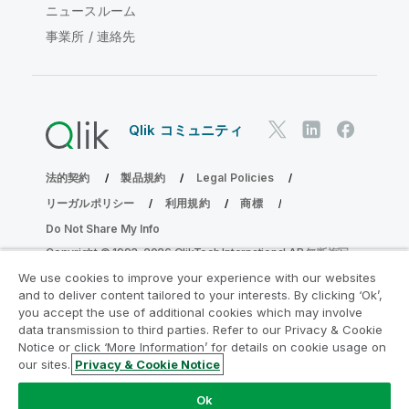
ニュースルーム
事業所 / 連絡先
Qlik コミュニティ
法的契約
製品規約
Legal Policies
リーガルポリシー
利用規約
商標
Do Not Share My Info
Copyright © 1993-2026 QlikTech International AB.無断複写・
転載を禁じます。
We use cookies to improve your experience with our websites
and to deliver content tailored to your interests. By clicking ‘Ok’,
you accept the use of additional cookies which may involve
data transmission to third parties. Refer to our Privacy & Cookie
分析の近代化プログラムに参加する
Notice or click ‘More Information’ for details on cookie usage on
our sites.
Privacy & Cookie Notice
分析最新化プログラムにより、重要な QlikView app を危険
にさらすことなく最新化しましょう。
ここをクリック
して詳
Ok