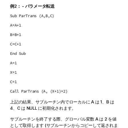
例2：
- パラメータ転送
Sub ParTrans (A,B,C)
A=A+1
B=B+1
C=C+1
End Sub
A=1
X=1
C=1
Call ParTrans (A, (X+1)*2)
上記の結果、サブルーチン内でローカルに A は 1、B は
4、C は
NULL
に初期化されます。
サブルーチンを終了する際、グローバル変数 A は 2 を値
として取得します (サブルーチンからコピーして返されま