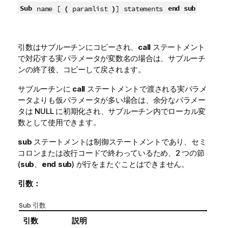
Sub
end sub
name [
(
paramlist
)
] statements
引数はサブルーチンにコピーされ、
call
ステートメント
で対応する実パラメータが変数名の場合は、サブルーチ
ンの終了後、コピーして戻されます。
サブルーチンに
call
ステートメントで渡される実パラメ
ータよりも仮パラメータが多い場合は、余分なパラメー
タは
NULL
に初期化され、サブルーチン内でローカル変
数として使用できます。
sub
ステートメントは制御ステートメントであり、セミ
コロンまたは改行コードで終わっているため、2 つの節
(
sub
、
end sub
) が行をまたぐことはできません。
引数：
Sub 引数
引数
説明