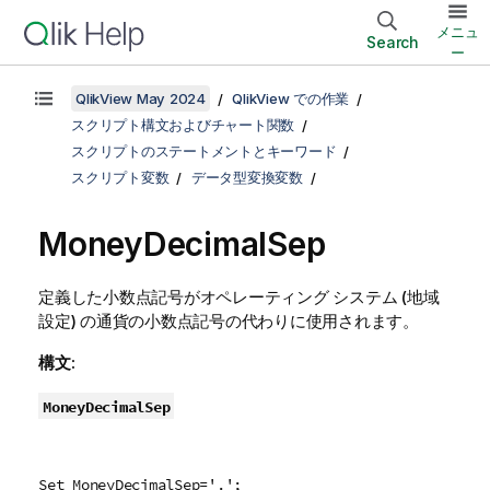
メニュ
Search
ー
QlikView May 2024
QlikView での作業
スクリプト構文およびチャート関数
スクリプトのステートメントとキーワード
スクリプト変数
データ型変換変数
MoneyDecimalSep
定義した小数点記号がオペレーティング システム (地域
設定) の通貨の小数点記号の代わりに使用されます。
構文:
MoneyDecimalSep
Set MoneyDecimalSep='.';