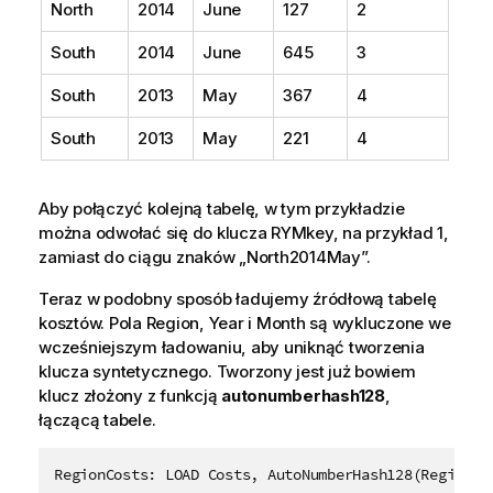
North
2014
June
127
2
South
2014
June
645
3
South
2013
May
367
4
South
2013
May
221
4
Aby połączyć kolejną tabelę, w tym przykładzie
można odwołać się do klucza RYMkey, na przykład 1,
zamiast do ciągu znaków „North2014May”.
Teraz w podobny sposób ładujemy źródłową tabelę
kosztów. Pola
Region
,
Year
i
Month
są wykluczone we
wcześniejszym ładowaniu, aby uniknąć tworzenia
klucza syntetycznego. Tworzony jest już bowiem
klucz złożony z funkcją
autonumberhash128
,
łączącą tabele.