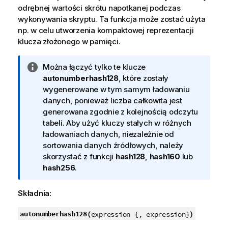
odrębnej wartości skrótu napotkanej podczas
wykonywania skryptu. Ta funkcja może zostać użyta
np. w celu utworzenia kompaktowej reprezentacji
klucza złożonego w pamięci.
I
Można łączyć tylko te klucze
n
autonumberhash128
, które zostały
f
wygenerowane w tym samym ładowaniu
o
danych, ponieważ liczba całkowita jest
r
generowana zgodnie z kolejnością odczytu
m
tabeli. Aby użyć kluczy stałych w różnych
a
ładowaniach danych, niezależnie od
c
sortowania danych źródłowych, należy
j
skorzystać z funkcji
hash128
,
hash160
lub
a
hash256
.
Składnia:
autonumberhash128(
)
expression {, expression}