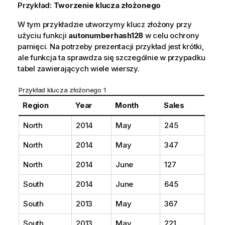
Przykład:
Tworzenie klucza złożonego
W tym przykładzie utworzymy klucz złożony przy
użyciu funkcji
autonumberhash128
w celu ochrony
pamięci. Na potrzeby prezentacji przykład jest krótki,
ale funkcja ta sprawdza się szczególnie w przypadku
tabel zawierających wiele wierszy.
Przykład klucza złożonego 1
Region
Year
Month
Sales
North
2014
May
245
North
2014
May
347
North
2014
June
127
South
2014
June
645
South
2013
May
367
South
2013
May
221