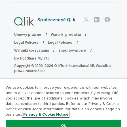
Społeczność Qlik
Umowy prawne
Warunki produktu
Legal Policies
Legal Policies
Warunki korzystania
Znaki towarowe
Do Not Share My Info
Copyright © 1993-2026 QlikTech International AB. Wszelkie
prawa zastrzeżone.
We use cookies to improve your experience with our websites
Dołącz do Programu Modernizacji
and to deliver content tailored to your interests. By clicking ‘Ok’,
Analityki
you accept the use of additional cookies which may involve
data transmission to third parties. Refer to our Privacy & Cookie
Notice or click ‘More Information’ for details on cookie usage on
Przeprowadź modernizację bez szkody dla Twoich
our sites.
Privacy & Cookie Notice
cennych aplikacji QlikView za pomocą programu
Analytics Modernization Program.
Kliknij tutaj
aby
Ok