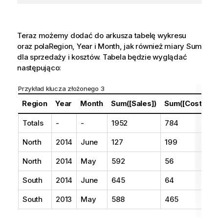
Teraz możemy dodać do arkusza tabelę wykresu
oraz pola
Region
,
Year
i
Month
, jak również miary Sum
dla sprzedaży i kosztów. Tabela będzie wyglądać
następująco:
Przykład klucza złożonego 3
Region
Year
Month
Sum([Sales])
Sum([Costs])
Totals
-
-
1952
784
North
2014
June
127
199
North
2014
May
592
56
South
2014
June
645
64
South
2013
May
588
465