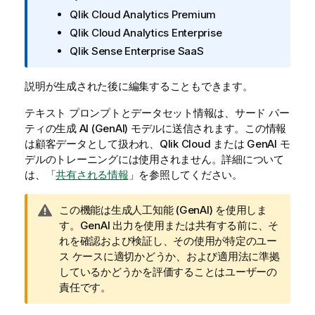
Qlik Cloud Analytics Premium
Qlik Cloud Analytics Enterprise
Qlik Sense Enterprise SaaS
説明が生成された後に編集することもできます。
テキスト プロンプトとデータセット情報は、サード パー
ティの生成 AI (GenAI) モデルに送信されます。この情報
は顧客データとして扱われ、
Qlik Cloud
または GenAI モ
デルのトレーニングには使用されません。詳細について
は、「
共有される情報
」を参照してください。
警
この機能は生成人工知能 (GenAI) を使用しま
告
す。GenAI 出力を使用または共有する前に、そ
メ
れを確認および検証し、その使用が特定のユー
モ
ス ケースに適切かどうか、および適用法に準拠
しているかどうかを評価することはユーザーの
責任です。