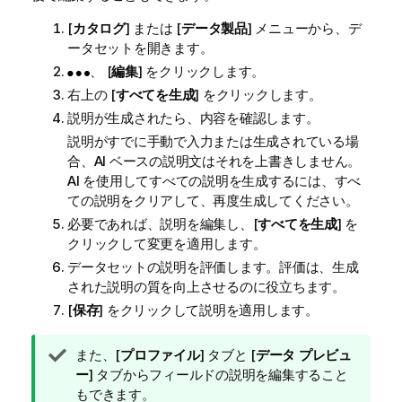
[
カタログ
] または [
データ製品
] メニューから、デ
ータセットを開きます。
、 [
編集
] をクリックします。
右上の [
すべてを生成
] をクリックします。
説明が生成されたら、内容を確認します。
説明がすでに手動で入力または生成されている場
合、AI ベースの説明文はそれを上書きしません。
AI を使用してすべての説明を生成するには、すべ
ての説明をクリアして、再度生成してください。
必要であれば、説明を編集し、[
すべてを生成
] を
クリックして変更を適用します。
データセットの説明を評価します。評価は、生成
された説明の質を向上させるのに役立ちます。
[
保存
] をクリックして説明を適用します。
ヒ
また、[
プロファイル
] タブと [
データ プレビュ
ン
ー
] タブからフィールドの説明を編集すること
ト
もできます。