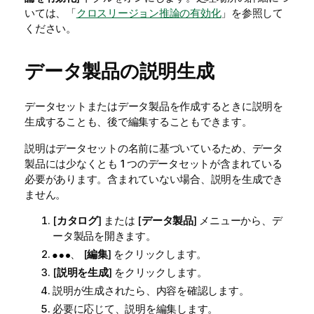
r
いては、「
クロスリージョン推論の有効化
」を参照して
n
ください。
m
e
データ製品の説明生成
n
t
に
データセットまたはデータ製品を作成するときに説明を
関
生成することも、後で編集することもできます。
す
る
説明はデータセットの名前に基づいているため、データ
注
製品には少なくとも 1 つのデータセットが含まれている
意
必要があります。含まれていない場合、説明を生成でき
ません。
[
カタログ
] または [
データ製品
] メニューから、デ
ータ製品を開きます。
、 [
編集
] をクリックします。
[
説明を生成
] をクリックします。
説明が生成されたら、内容を確認します。
必要に応じて、説明を編集します。