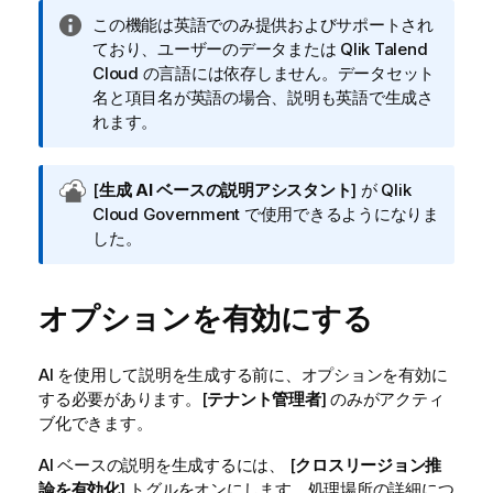
情
この機能は英語でのみ提供およびサポートされ
報
ており、ユーザーのデータまたは
Qlik Talend
メ
Cloud
の言語には依存しません。データセット
モ
名と項目名が英語の場合、説明も英語で生成さ
れます。
Q
[
生成 AI ベースの説明アシスタント
] が
Qlik
l
Cloud Government
で使用できるようになりま
i
した。
k
C
オプションを有効にする
l
o
u
AI を使用して説明を生成する前に、オプションを有効に
d
する必要があります。[
テナント管理者
] のみがアクティ
G
ブ化できます。
o
v
AI ベースの説明を生成するには、 [
クロスリージョン推
e
論を有効化
] トグルをオンにします。処理場所の詳細につ