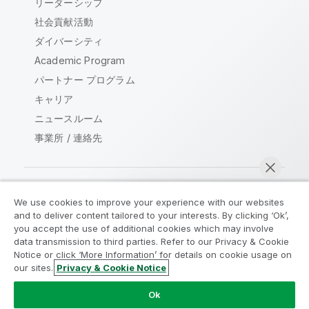
リーダーシップ
社会貢献活動
ダイバーシティ
Academic Program
パートナー プログラム
キャリア
ニュースルーム
事業所 / 連絡先
We use cookies to improve your experience with our websites
Qlik コミュニティ
and to deliver content tailored to your interests. By clicking ‘Ok’,
you accept the use of additional cookies which may involve
data transmission to third parties. Refer to our Privacy & Cookie
法的契約
製品規約
Legal Policies
Notice or click ‘More Information’ for details on cookie usage on
リーガルポリシー
利用規約
商標
our sites.
Privacy & Cookie Notice
今すぐチャット
Do Not Share My Info
Ok
Copyright © 1993-2026 QlikTech International AB.無断複写・