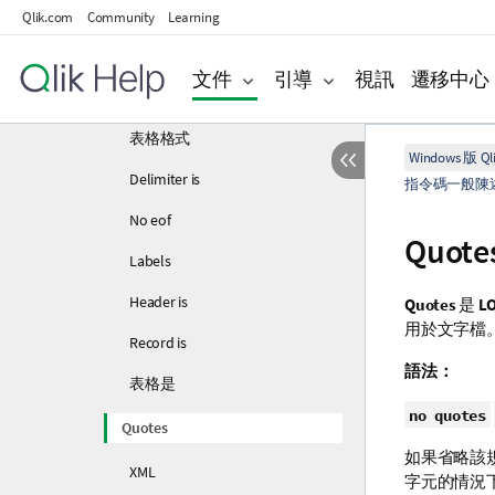
Qlik.com
Community
Learning
相異
格式規格項目
文件
引導
視訊
遷移中心
字元集
表格格式
Windows 版 Qli
Delimiter is
指令碼一般陳
No eof
Quote
Labels
Header is
Quotes
是
L
用於文字檔
Record is
語法：
表格是
no quotes
Quotes
如果省略該
XML
字元的情況