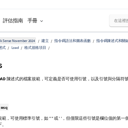
評估指南
手冊
k Sense November 2024
建立
指令碼語法和圖表函數
指令碼陳述式和關
述式
Load
格式規格項目
s
OAD
陳述式的檔案規範，可定義是否可使用引號，以及引號與分隔符
。
msq
規範，可使用標準引號，如
" "
或
' '
，但僅限這些引號是欄位值的第一
下。