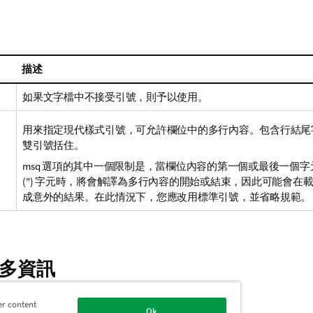
描述
如果文字檔中不接受引號，則予以使用。
用來指定現代樣式引號，可允許欄位中的多行內容。包含行結尾
雙引號括住。
msq 選項的其中一個限制是，當欄位內容的第一個或最後一個
(") 字元時，將會解譯為多行內容的開始或結束，因此可能會在
成意外的結果。在此情況下，您應改用標準引號，並省略規範。
多資訊
er content
Ok