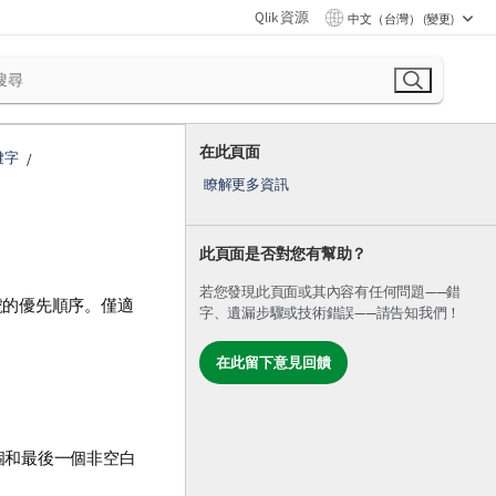
Qlik 資源
中文（台灣） (變更)
在此頁面
鍵字
瞭解更多資訊
此頁面是否對您有幫助？
若您發現此頁面或其內容有任何問題——錯
號的優先順序。僅適
字、遺漏步驟或技術錯誤——請告知我們！
在此留下意見回饋
個和最後一個非空白