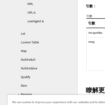
KML
引數：
URL is
引數
userAgent is
引數
no quotes
Let
msq
Loosen Table
Map
NullAsNull
NullAsValue
Qualify
Rem
瞭解更
Rename
We use cookies to improve your experience with our websites and to deliv
Search