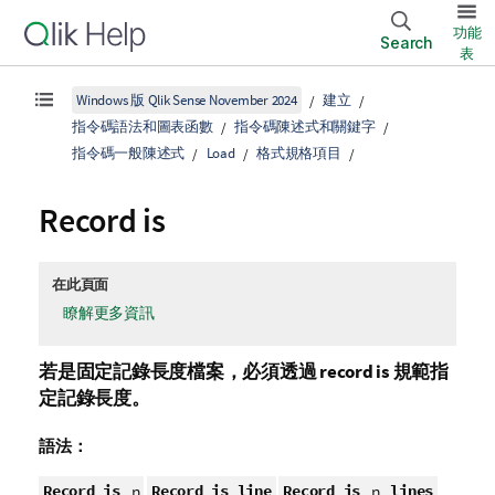
功能
Search
表
Windows 版 Qlik Sense November 2024
建立
指令碼語法和圖表函數
指令碼陳述式和關鍵字
指令碼一般陳述式
Load
格式規格項目
Record is
在此頁面
瞭解更多資訊
若是固定記錄長度檔案，必須透過
record is
規範指
定記錄長度。
語法：
Record is
Record is line
Record is
lines
n
n