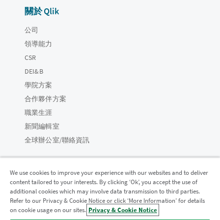
關於 Qlik
公司
領導能力
CSR
DEI&B
學院方案
合作夥伴方案
職業生涯
新聞編輯室
全球辦公室/聯絡資訊
We use cookies to improve your experience with our websites and to deliver
content tailored to your interests. By clicking ‘Ok’, you accept the use of
Qlik 社群
additional cookies which may involve data transmission to third parties.
Refer to our Privacy & Cookie Notice or click ‘More Information’ for details
on cookie usage on our sites.
Privacy & Cookie Notice
法律合約
產品條款
Legal Policies
法律條規