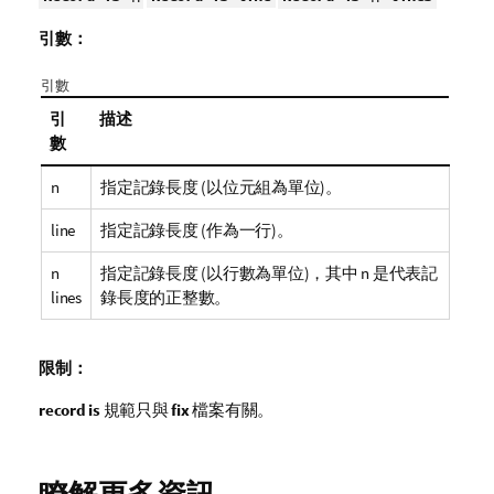
引數：
引數
引
描述
數
n
指定記錄長度 (以位元組為單位)。
line
指定記錄長度 (作為一行)。
n
指定記錄長度 (以行數為單位)，其中 n 是代表記
lines
錄長度的正整數。
限制：
record is
規範只與
fix
檔案有關。
瞭解更多資訊