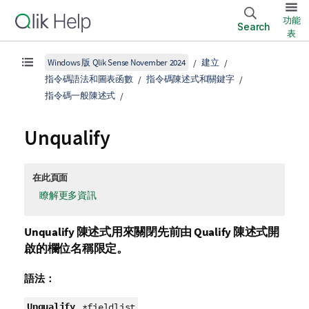
功能
Search
表
Windows 版 Qlik Sense November 2024
建立
指令碼語法和圖表函數
指令碼陳述式和關鍵字
指令碼一般陳述式
Unqualify
在此頁面
瞭解更多資訊
Unqualify
陳述式用來關閉先前由
Qualify
陳述式開
啟的欄位名稱限定。
語法：
Unqualify
*fieldlist