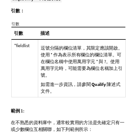
引數：
引數
引數
描述
*fieldlist
逗號分隔的欄位清單，其限定應該開啟。
使用
*
作為表示所有欄位的欄位清單。可
在欄位名稱中使用萬用字元
*
與
?
。使用
萬用字元時，可能需要為欄位名稱加上引
號。
如需進一步資訊，請參閱
Qualify
陳述式
文件。
範例 1:
在不熟悉的資料庫中，通常較實用的方法是先確定只有一
或少數欄位互相關聯，如下列範例所示：