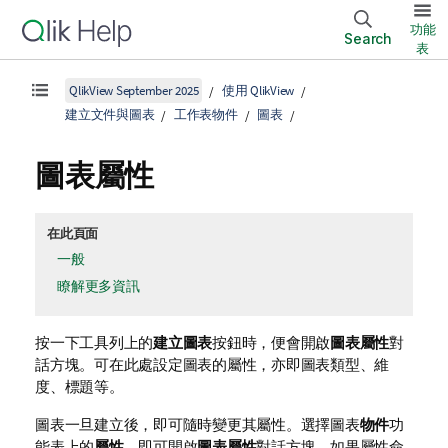
功能
Search
表
QlikView September 2025
使用 QlikView
建立文件與圖表
工作表物件
圖表
圖表屬性
在此頁面
一般
瞭解更多資訊
按一下工具列上的
建立圖表
按鈕時，便會開啟
圖表屬性
對
話方塊。可在此處設定圖表的屬性，亦即圖表類型、維
度、標題等。
圖表一旦建立後，即可隨時變更其屬性。選擇圖表
物件
功
能表上的
屬性
，即可開啟
圖表屬性
對話方塊。如果屬性命