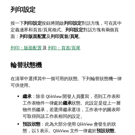
列印設定
按一下
列印設定
按鈕將開啟
列印設定
對話方塊，可在其中
定義邊界和頁首/頁尾格式。
列印設定
對話方塊有兩個頁
面：
列印版面配置
及
列印頁首/頁尾
。
列印：版面配置
及
列印：頁首/頁尾
輪替狀態機
在清單中選擇其中一個可用的狀態。下列輪替狀態機一律
可供使用。
繼承
：除非 QlikView 開發人員覆寫，否則工作表和
工作表物件一律處於
繼承
狀態。此設定是從上一層
物件所繼承，若選擇繼承選項，工作表中的圖表即
可取得與該工作表相同的設定。
預設狀態
：此為大部分使用 QlikView 會發生的狀
態，以 $ 表示。QlikView 文件一律處於
預設狀態
。