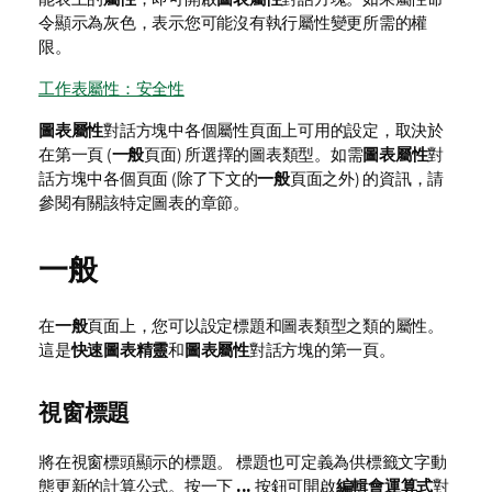
令顯示為灰色，表示您可能沒有執行屬性變更所需的權
限。
工作表屬性：安全性
圖表屬性
對話方塊中各個屬性頁面上可用的設定，取決於
在第一頁 (
一般
頁面) 所選擇的圖表類型。如需
圖表屬性
對
話方塊中各個頁面 (除了下文的
一般
頁面之外) 的資訊，請
參閱有關該特定圖表的章節。
一般
在
一般
頁面上，您可以設定標題和圖表類型之類的屬性。
這是
快速圖表精靈
和
圖表屬性
對話方塊的第一頁。
視窗標題
將在視窗標頭顯示的標題。 標題也可定義為供標籤文字動
態更新的計算公式。按一下
...
按鈕可開啟
編輯會運算式
對