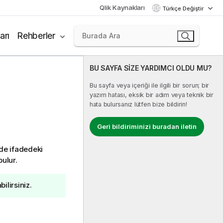
Qlik Kaynakları
Türkçe Değiştir
arı
Rehberler
BU SAYFA SİZE YARDIMCI OLDU MU?
Bu sayfa veya içeriği ile ilgili bir sorun; bir
yazım hatası, eksik bir adım veya teknik bir
hata bulursanız lütfen bize bildirin!
Geri bildiriminizi buradan iletin
nde ifadedeki
bulur.
ilirsiniz.