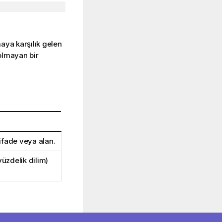
aya karşılık gelen
olmayan bir
 ifade veya alan.
yüzdelik dilim)
lar sütununda