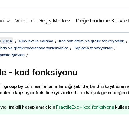
ım
Videolar
Geçiş Merkezi
Değerlendirme Kılavuzl
y 2024
QlikView ile çalışma
Kod söz dizimi ve grafik fonksiyonları
nda ve grafik ifadelerinde fonksiyonlar
Toplama fonksiyonları
oplama işlevleri
ile - kod fonksiyonu
bir
group by
cümlesi ile tanımlandığı şekilde, bir dizi kayıt üzeri
rilerin kapsayıcı fraktiline (yüzdelik dilim) karşılık gelen değeri 
ayıcı fraktili hesaplamak için
FractileExc - kod fonksiyonu
kullanab
: