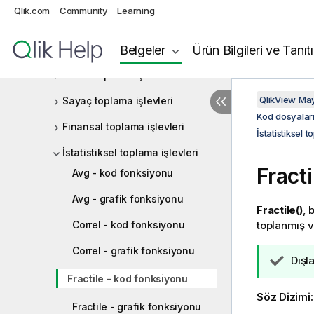
Qlik.com
Community
Learning
Kod dosyalarında ve grafik
ifadelerinde fonksiyonlar
Belgeler
Ürün Bilgileri ve Tanıt
Toplama fonksiyonları
Temel toplama işlevleri
QlikView Ma
Sayaç toplama işlevleri
Kod dosyaları
Finansal toplama işlevleri
İstatistiksel t
İstatistiksel toplama işlevleri
Fract
Avg - kod fonksiyonu
Avg - grafik fonksiyonu
Fractile()
, 
Correl - kod fonksiyonu
toplanmış ve
Correl - grafik fonksiyonu
İ
Dışl
p
Fractile - kod fonksiyonu
u
Söz Dizimi
c
Fractile - grafik fonksiyonu