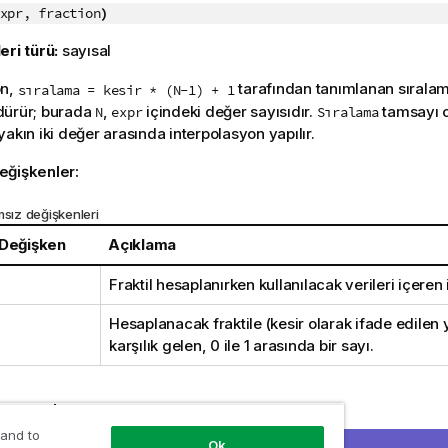
xpr, fraction
)
eri türü:
sayısal
on,
tarafından tanımlanan sıralam
sıralama = kesir * (N-1) + 1
dürür; burada
,
içindeki değer sayısıdır.
tamsayı 
N
expr
Sıralama
yakın iki değer arasında interpolasyon yapılır.
eğişkenler:
msız değişkenleri
 Değişken
Açıklama
Fraktil hesaplanırken kullanılacak verileri içeren
Hesaplanacak fraktile (kesir olarak ifade edilen 
karşılık gelen, 0 ile 1 arasında bir sayı.
e sonuçlar:
 and to
Ok
uygulamanıza ekleyin ve çalıştırın. Sonucu görmek için, sonuç