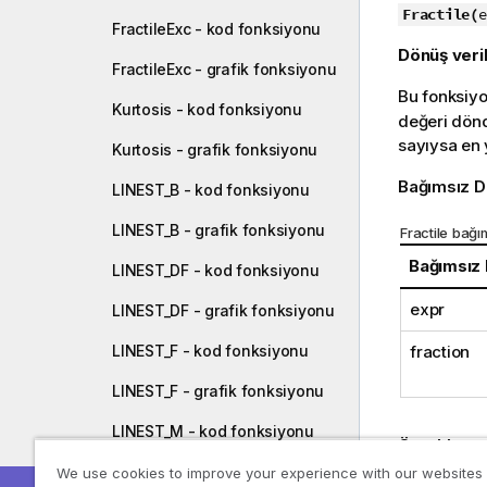
u
Fractile(
e
FractileExc - kod fonksiyonu
n
Dönüş veril
o
FractileExc - grafik fonksiyonu
t
Bu fonksiy
u
Kurtosis - kod fonksiyonu
değeri dön
sayıysa en 
Kurtosis - grafik fonksiyonu
Bağımsız D
LINEST_B - kod fonksiyonu
LINEST_B - grafik fonksiyonu
Fractile bağı
Bağımsız
LINEST_DF - kod fonksiyonu
expr
LINEST_DF - grafik fonksiyonu
fraction
LINEST_F - kod fonksiyonu
LINEST_F - grafik fonksiyonu
LINEST_M - kod fonksiyonu
Örnekler v
LINEST_M - grafik fonksiyonu
We use cookies to improve your experience with our websites
Örnek kodu 