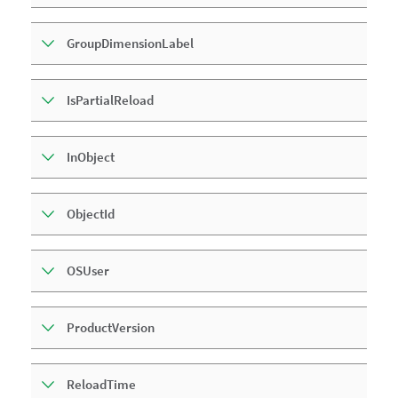
GroupDimensionLabel
IsPartialReload
InObject
ObjectId
OSUser
ProductVersion
ReloadTime