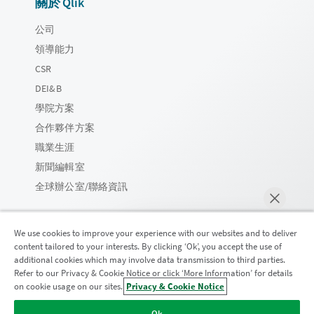
關於 Qlik
公司
領導能力
CSR
DEI&B
學院方案
合作夥伴方案
職業生涯
新聞編輯室
全球辦公室/聯絡資訊
We use cookies to improve your experience with our websites and to deliver
content tailored to your interests. By clicking ‘Ok’, you accept the use of
Qlik 社群
additional cookies which may involve data transmission to third parties.
Refer to our Privacy & Cookie Notice or click ‘More Information’ for details
on cookie usage on our sites.
Privacy & Cookie Notice
立即聊天
法律合約
產品條款
Legal Policies
法律條規
Ok