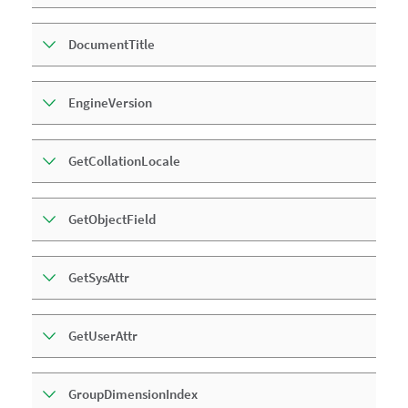
DocumentTitle
EngineVersion
GetCollationLocale
GetObjectField
GetSysAttr
GetUserAttr
GroupDimensionIndex