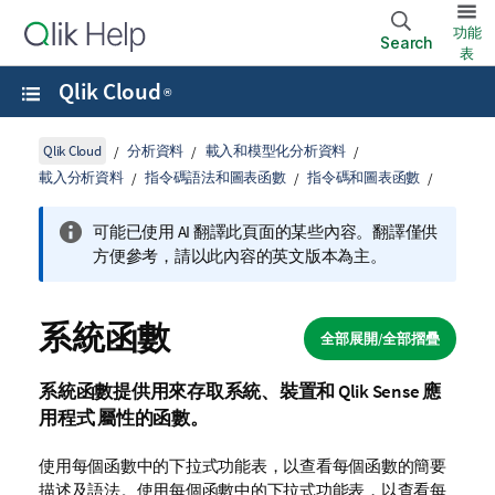
功能
Search
表
Qlik Cloud
®
Qlik Cloud
分析資料
載入和模型化分析資料
載入分析資料
指令碼語法和圖表函數
指令碼和圖表函數
可能已使用 AI 翻譯此頁面的某些內容。翻譯僅供
方便參考，請以此內容的英文版本為主。
系統函數
全部展開/全部摺疊
系統函數提供用來存取系統、裝置和
Qlik Sense
應
用程式
屬性
的函數。
使用每個函數中的下拉式功能表，以查看每個函數的簡要
描述及語法。使用每個函數中的下拉式功能表，以查看每