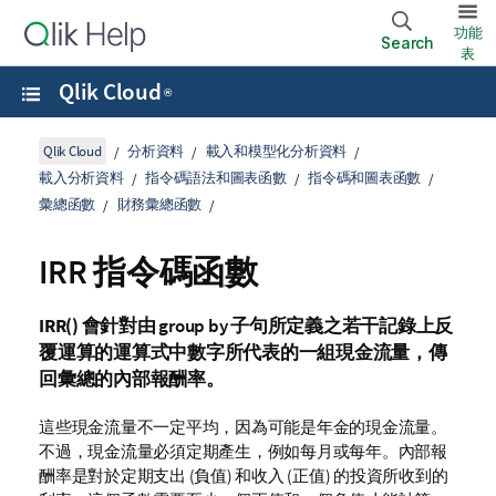
功能
Search
表
Qlik Cloud
®
Qlik Cloud
分析資料
載入和模型化分析資料
載入分析資料
指令碼語法和圖表函數
指令碼和圖表函數
彙總函數
財務彙總函數
IRR 指令碼函數
IRR()
會針對由
group by
子句所定義之若干記錄上反
覆運算的運算式中數字所代表的一組現金流量，傳
回彙總的內部報酬率。
這些現金流量不一定平均，因為可能是年金的現金流量。
不過，現金流量必須定期產生，例如每月或每年。內部報
酬率是對於定期支出 (負值) 和收入 (正值) 的投資所收到的