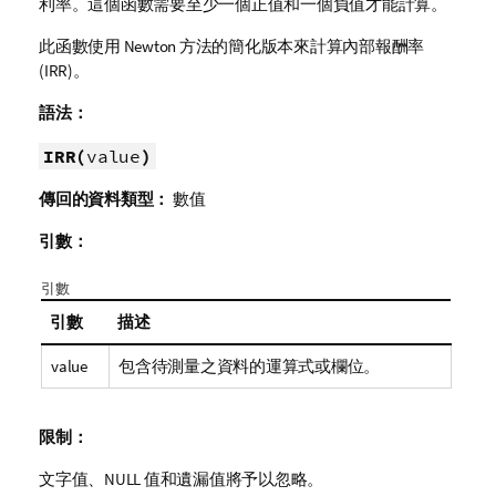
利率。這個函數需要至少一個正值和一個負值才能計算。
此函數使用 Newton 方法的簡化版本來計算內部報酬率
(IRR)。
語法：
IRR(
value
)
傳回的資料類型：
數值
引數：
引數
引數
描述
value
包含待測量之資料的運算式或欄位。
限制：
文字值、
NULL
值和遺漏值將予以忽略。