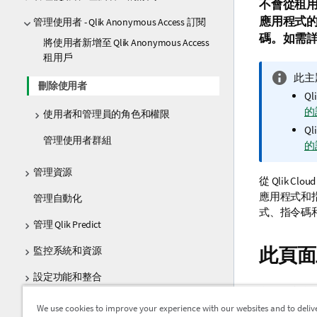
不會從租
應用程式
管理使用者 - Qlik Anonymous Access 訂閱
碼。如需
將使用者新增至 Qlik Anonymous Access
租用戶
資
此主
刪除使用者
訊
Ql
備
的
使用者和管理員的角色和權限
註
Ql
管理使用者群組
的
管理資源
從
Qlik Cloud
應用程式和
管理自動化
式、指令碼
管理 Qlik Predict
此頁面
監控系統和資源
設定功能和整合
有關匿名存
管理資料控管和傳輸
We use cookies to improve your experience with our websites and to deliv