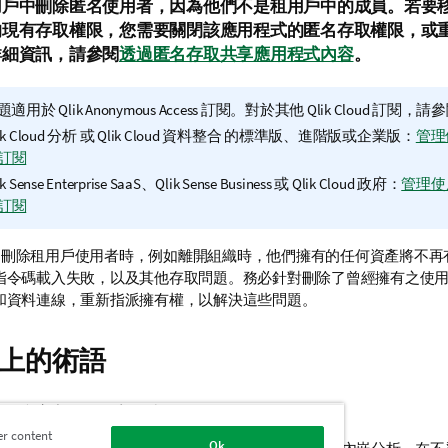
用戶中刪除匿名使用者，因為他們不是租用戶中的成員。若要
的現有存取權限，您需要關閉該應用程式的匿名存取權限，或
詳細資訊，請參閱
透過匿名存取共享應用程式內容
。
題適用於
Qlik Anonymous Access
訂閱。對於其他
Qlik Cloud
訂閱，請參
ik Cloud 分析
或
Qlik Cloud 資料整合
的標準版、進階版或企業版：
管理
訂閱
ik Sense Enterprise SaaS
、
Qlik Sense Business
或
Qlik Cloud 政府
：
管理使
訂閱
刪除租用戶使用者時，例如離開組織時，他們擁有的任何資產將不再
指令碼載入失敗，以及其他存取問題。務必針對刪除了曾經擁有之使
和資料連線，重新指派擁有權，以解決這些問題。
上的術語
取的內容中使用了以下術語：
er content
Ok