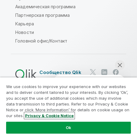
Академическая программа
Партнерская программа
Карьера
Новости
Головной офис/Контакт
Сообщество Qlik
We use cookies to improve your experience with our websites
Юридические соглашения
and to deliver content tailored to your interests. By clicking ‘Ok’,
Условия использования продуктов
you accept the use of additional cookies which may involve
data transmission to third parties. Refer to our Privacy & Cookie
Legal Policies
Юридические положения
Notice or click ‘More Information’ for details on cookie usage on
Условия использования
Товарные знаки
our sites.
Privacy & Cookie Notice
Начать чат
Do Not Share My Info
Ok
© QlikTech International AB, 1993-2026. Все права
защищены.