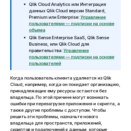
м
Qlik Cloud Analytics
или
Интеграция
е
данных Qlik Cloud
версии Standard,
ч
Premium или Enterprise:
Управление
а
пользователями — подписки на основе
н
объема
и
Qlik Sense Enterprise SaaS
,
Qlik Sense
е
Business
, или
Qlik Cloud для
к
правительства
:
Управление
и
пользователями — подписки на основе
н
пользователей
ф
о
Когда пользователь клиента удаляется из
Qlik
р
Cloud
, например, когда он покидает организацию,
м
принадлежащие ему ресурсы остаются без
а
владельца. По этой причине могут возникать
ц
ошибки при перезагрузке приложения и скрипта, а
и
также другие проблемы с доступом. Чтобы
и
решить эти проблемы, назначьте нового
владельца для пространств, приложений,
скриптов и подключений к данным, которые