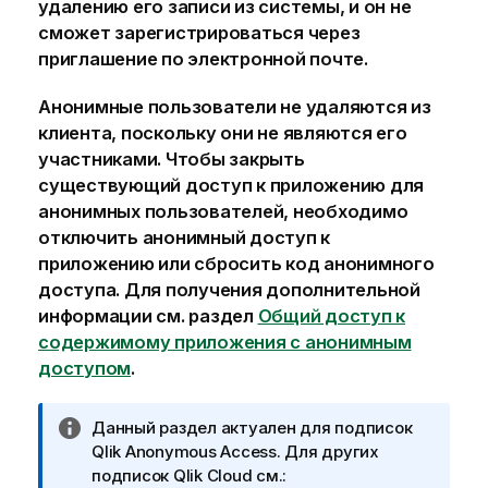
удалению его записи из системы, и он не
сможет зарегистрироваться через
приглашение по электронной почте.
Анонимные пользователи не удаляются из
клиента, поскольку они не являются его
участниками. Чтобы закрыть
существующий доступ к приложению для
анонимных пользователей, необходимо
отключить анонимный доступ к
приложению или сбросить код анонимного
доступа. Для получения дополнительной
информации см. раздел
Общий доступ к
содержимому приложения с анонимным
доступом
.
П
Данный раздел актуален для подписок
р
Qlik Anonymous Access
. Для других
и
подписок
Qlik Cloud
см.: