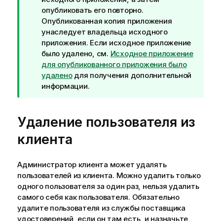
е
опубликовать его повторно.
ч
Опубликованная копия приложения
а
унаследует владельца исходного
н
приложения. Если исходное приложение
и
было удалено, см.
Исходное приложение
е
для опубликованного приложения было
к
удалено
для получения дополнительной
п
информации.
о
д
Удаление пользователя из
с
к
клиента
а
з
к
Администратор клиента может удалять
е
пользователей из клиента. Можно удалить только
одного пользователя за один раз, нельзя удалить
самого себя как пользователя. Обязательно
удалите пользователя из службы поставщика
удостоверений, если он там есть, и назначьте