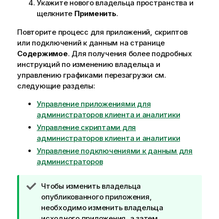
Укажите нового владельца пространства и
щелкните
Применить
.
Повторите процесс для приложений, скриптов
или подключений к данным на странице
Содержимое
. Для получения более подробных
инструкций по изменению владельца и
управлению графиками перезагрузки см.
следующие разделы:
Управление приложениями для
администраторов клиента и аналитики
Управление скриптами для
администраторов клиента и аналитики
Управление подключениями к данным для
администраторов
П
Чтобы изменить владельца
р
опубликованного приложения,
и
необходимо изменить владельца
м
исходного приложения, а затем