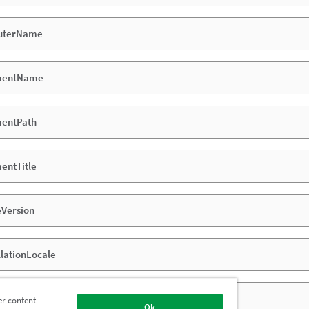
uterName
mentName
entPath
entTitle
eVersion
lationLocale
ectField
er content
Ok