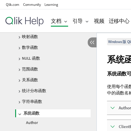
解释函数
Qlik.com
Community
Learning
内部记录函数
文档
引导
视频
迁移中心
逻辑函数
映射函数
Windows 版 Qli
数学函数
系统
NULL 函数
范围函数
系统函数
关系函数
使用每个函
统计分布函数
中的函数名
字符串函数
Author
系统函数
Author
Client