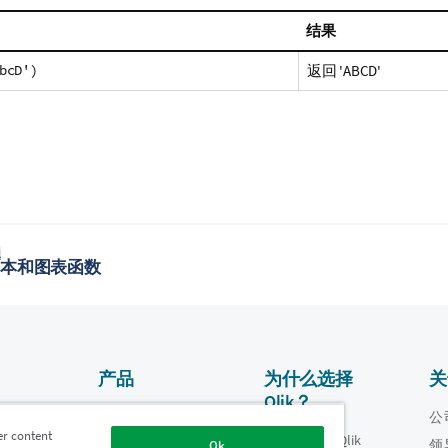
结果
bcD')
返回
'ABCD'
题
- 脚本和图表函数
产品
为什么选择
关
Qlik？
数据集成和质量
视频
公
er content
为什么选择 Qlik
oper
领
Ok