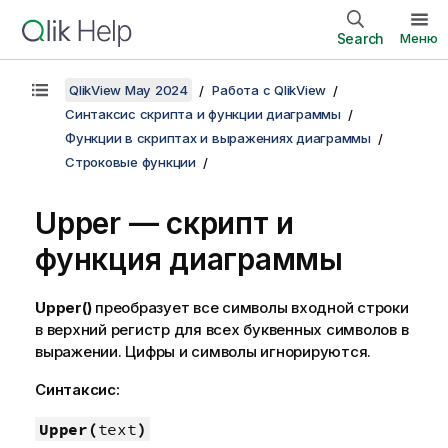
Search
Меню
QlikView May 2024
Работа с QlikView
Синтаксис скрипта и функции диаграммы
Функции в скриптах и выражениях диаграммы
Строковые функции
Upper — скрипт и
функция диаграммы
Upper()
преобразует все символы входной строки
в верхний регистр для всех буквенных символов в
выражении. Цифры и символы игнорируются.
Синтаксис:
Upper(
text
)