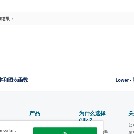
和结果：
题
 脚本和图表函数
Lower
产品
为什么选择
关
Qlik？
数据集成和质量
视频
公
er content
为什么选择 Qlik
oper
领
Ok