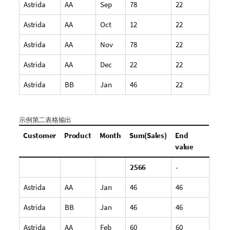
Astrida
AA
Sep
78
22
Astrida
AA
Oct
12
22
Astrida
AA
Nov
78
22
Astrida
AA
Dec
22
22
Astrida
BB
Jan
46
22
示例第二表格输出
Customer
Product
Month
Sum(Sales)
End
value
2566
-
Astrida
AA
Jan
46
46
Astrida
BB
Jan
46
46
Astrida
AA
Feb
60
60