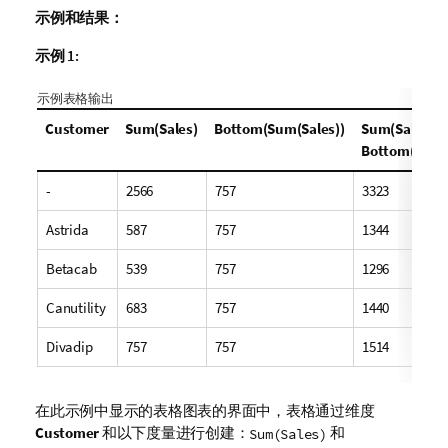
示例和结果：
示例 1:
示例表格输出
Customer
Sum(Sales)
Bottom(Sum(Sales))
Sum(Sales) +
Bottom(Sum(S
-
2566
757
3323
Astrida
587
757
1344
Betacab
539
757
1296
Canutility
683
757
1440
Divadip
757
757
1514
在此示例中显示的表格图表的界面中，表格通过维度
Customer
和以下度量进行创建：
和
Sum(Sales)