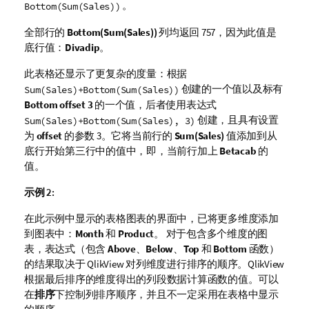
。
Bottom(Sum(Sales))
全部行的
Bottom(Sum(Sales))
列均返回 757，因为此值是
底行值：
Divadip
。
此表格还显示了更复杂的度量：根据
创建的一个值以及标有
Sum(Sales)+Bottom(Sum(Sales))
Bottom offset 3
的一个值，后者使用表达式
创建，且具有设置
Sum(Sales)+Bottom(Sum(Sales), 3)
为
offset
的参数
3
。它将当前行的
Sum(Sales)
值添加到从
底行开始第三行中的值中，即，当前行加上
Betacab
的
值。
示例 2:
在此示例中显示的表格图表的界面中，已将更多维度添加
到图表中：
Month
和
Product
。 对于包含多个维度的图
表，表达式（包含
Above
、
Below
、
Top
和
Bottom
函数）
的结果取决于
QlikView
对列维度进行排序的顺序。
QlikView
根据最后排序的维度得出的列段数据计算函数的值。可以
在
排序
下控制列排序顺序，并且不一定采用在表格中显示