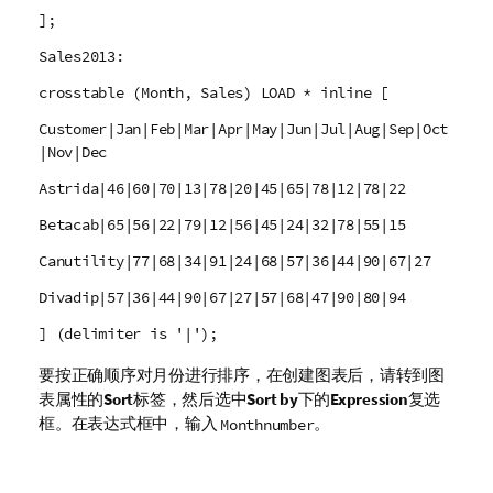
];
Sales2013:
crosstable (Month, Sales) LOAD * inline [
Customer|Jan|Feb|Mar|Apr|May|Jun|Jul|Aug|Sep|Oct
|Nov|Dec
Astrida|46|60|70|13|78|20|45|65|78|12|78|22
Betacab|65|56|22|79|12|56|45|24|32|78|55|15
Canutility|77|68|34|91|24|68|57|36|44|90|67|27
Divadip|57|36|44|90|67|27|57|68|47|90|80|94
] (delimiter is '|');
要按正确顺序对月份进行排序，在创建图表后，请转到图
表属性的
Sort
标签，然后选中
Sort by
下的
Expression
复选
框。在表达式框中，输入
。
Monthnumber