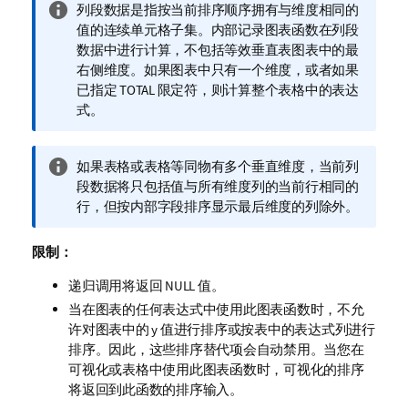
信
列段数据是指按当前排序顺序拥有与维度相同的
息
值的连续单元格子集。内部记录图表函数在列段
注
数据中进行计算，不包括等效垂直表图表中的最
释
右侧维度。如果图表中只有一个维度，或者如果
已指定
TOTAL
限定符，则计算整个表格中的表达
式。
信
如果表格或表格等同物有多个垂直维度，当前列
息
段数据将只包括值与所有维度列的当前行相同的
注
行，但按内部字段排序显示最后维度的列除外。
释
限制：
递归调用将返回
NULL
值。
当在图表的任何表达式中使用此图表函数时，不允
许对图表中的 y 值进行排序或按表中的表达式列进行
排序。因此，这些排序替代项会自动禁用。当您在
可视化或表格中使用此图表函数时，可视化的排序
将返回到此函数的排序输入。