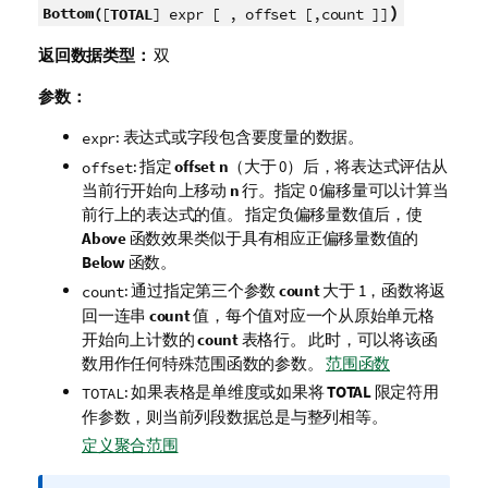
)
Bottom(
[
TOTAL
] expr [ , offset [,count ]]
返回数据类型：
双
参数：
: 表达式或字段包含要度量的数据。
expr
: 指定
offset
n
（大于 0）后，将表达式评估从
offset
当前行开始向上移动
n
行。指定 0 偏移量可以计算当
前行上的表达式的值。 指定负偏移量数值后，使
Above
函数效果类似于具有相应正偏移量数值的
Below
函数。
: 通过指定第三个参数
count
大于 1，函数将返
count
回一连串
count
值，每个值对应一个从原始单元格
开始向上计数的
count
表格行。 此时，可以将该函
数用作任何特殊范围函数的参数。
范围函数
: 如果表格是单维度或如果将
TOTAL
限定符用
TOTAL
作参数，则当前列段数据总是与整列相等。
定义聚合范围