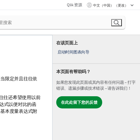
Qlik 资源
中文（中国） （更改）
在该页面上
启动时间图表向导
本页面有帮助吗？
应当限定并且往往依
如果您发现此页面或其内容有任何问题 – 打字
错误、遗漏步骤或技术错误 – 请告诉我们！
您往往还希望使用以前
在此处留下您的反馈
表达式以便对比的函
将基本度量表达式附