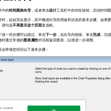
单中的
时间图表向导
，或者单击
设计
工具栏中的对应按钮，启动时间
导时，起始页会显示，其中概述向导的用途和涉及的基本步骤。如果
，请勾选
不再显示这个页面
复选框。
下述一些步骤可以跳过。单击
下一步
，在向导内前移。单击
完成
，完
随时通过常规的
图表属性
对话框返回图表，以便进一步调整。
导会带领您经历以下基本步骤：
er content
Ok