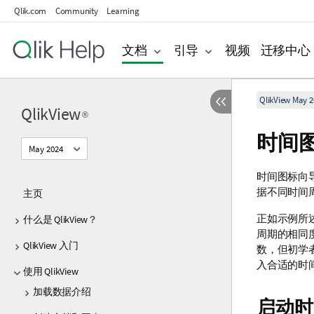
Qlik.com
Community
Learning
文档
引导
视频
迁移中心
QlikView May 2
QlikView
®
时间
May 2024
时间图标向
据不同时间
主页
正如示例所述
什么是 QlikView？
周期的相同度
QlikView 入门
数，但初学
入合适的时
使用 QlikView
加载数据介绍
启动时