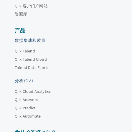
Qlik 客户门户网站
资源库
产品
数据集成和质量
Qlik Talend
Qlik Talend Cloud
Talend Data Fabric
分析和 AI
Qlik Cloud Analytics
Qlik Answers
Qlik Predict
Qlik Automate