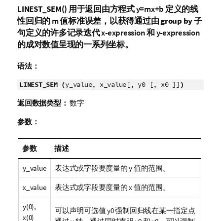
LINEST_SEM()
用于返回由方程式
y=mx+b
定义的线
性回归的
m
值标准误差，以获得通过由
group by
子
句定义的许多记录迭代
x-expression
和
y-expression
的成对数值呈现的一系列坐标。
语法：
LINEST_SEM (
y_value, x_value[, y0 [, x0 ]]
)
返回数据类型：
数字
参数：
参数
描述
y_value
表达式或字段要度量的
y
值的范围。
x_value
表达式或字段要度量的
x
值的范围。
y(0),
可以声明可选值
y0
强制回归线在某一指定点
x(0)