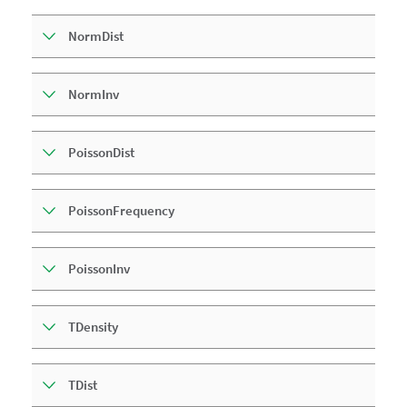
NormDist
NormInv
PoissonDist
PoissonFrequency
PoissonInv
TDensity
TDist