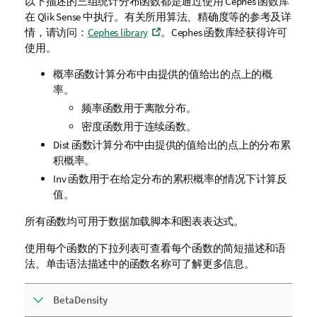
以下描述的三组统计分布函数都是通过使用
Cephes
函数库
在
Qlik Sense
中执行。有关所用算法、精确度等的参考及详
情，请访问：
Cephes library
。
Cephes
函数库经获得许可
使用。
概率函数计算分布中由提供的值给出的点上的概
率。
频率函数用于离散分布。
密度函数用于连续函数。
Dist 函数计算分布中由提供的值给出的点上的分布累
积概率。
Inv 函数用于在给定分布的累积概率的情况下计算反
值。
所有函数均可用于数据
加载脚本
和图表表达式。
使用每个函数的下拉列表可查看每个函数的简短描述和语
法。单击语法描述中的函数名称可了解更多信息。
BetaDensity