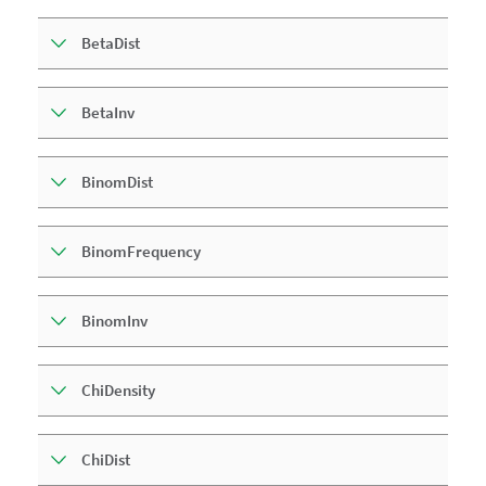
BetaDist
BetaInv
BinomDist
BinomFrequency
BinomInv
ChiDensity
ChiDist