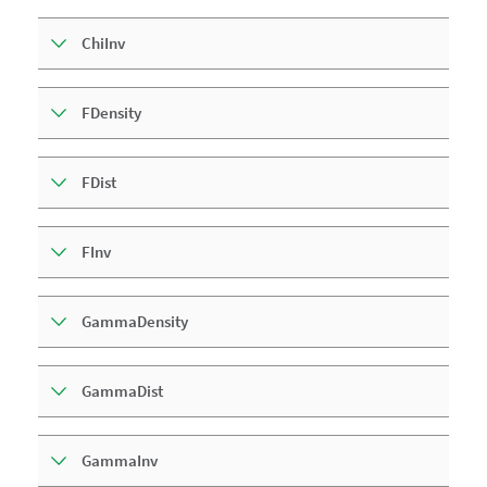
ChiInv
FDensity
FDist
FInv
GammaDensity
GammaDist
GammaInv