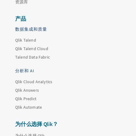
资源库
产品
数据集成和质量
Qlik Talend
Qlik Talend Cloud
Talend Data Fabric
分析和 AI
Qlik Cloud Analytics
Qlik Answers
Qlik Predict
Qlik Automate
为什么选择 Qlik？
为什么选择 Qlik