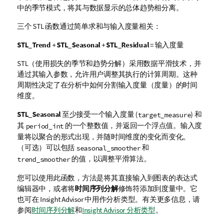
中的季节模式，将其与数据显示的总体趋势相分离。
三个 STL 函数通过简单求和与输入度量相关：
STL_Trend
+
STL_Seasonal
+
STL_Residual
= 输入度量
STL（使用损失的季节和趋势分解）采用数据平滑技术，并
通过其输入参数，允许用户调整其执行的计算周期。这种
周期性决定了在分析中如何分割输入度量（度量）的时间
维度。
STL_Seasonal
至少接受一个输入度量 (
) 和
target_measure
其
的一个整数值，并返回一个浮点值。输入度
period_int
量将以聚合的形式出现，并随时间维度的变化而变化。
（可选）可以包括
和
seasonal_smoother
的值，以调整平滑算法。
trend_smoother
您可以使用此函数，方法是将其直接输入到图表的表达式
编辑器中，或者将
时间序列分解
修饰符添加到度量中。它
也可在
Insight Advisor
中用作分析类型。
有关更多信息，请
参阅
时间序列分解
和
Insight Advisor 分析类型
。