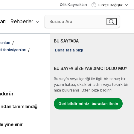
Qlik Kaynakları
Türkçe Değiştir
arı
Rehberler
BU SAYFADA
onları
ti fonksiyonları
Daha fazla bilgi
BU SAYFA SİZE YARDIMCI OLDU MU?
Bu sayfa veya içeriği ile ilgili bir sorun; bir
yazım hatası, eksik bir adım veya teknik bir
hata bulursanız lütfen bize bildirin!
ndürür.
Geri bildiriminizi buradan iletin
fından tanımlandığı
e yinelenir.