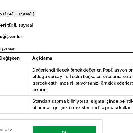
:
)
value[, sigma]
eri türü:
sayısal
eğişkenler:
işkenler
 Değişken
Açıklama
Değerlendirilecek örnek değerler. Popülasyon or
olduğu varsayılır. Testin başka bir ortalama etra
gerçekleştirilmesini istiyorsanız, örnek değerle
çıkarın.
Standart sapma biliniyorsa,
sigma
içinde belirtil
atlanırsa, gerçek örnek standart sapması kullanıl
r:
 and to
Ok