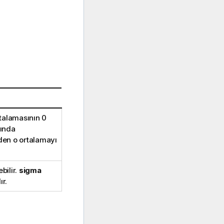
talamasının 0
fında
rden o ortalamayı
ebilir.
sigma
ır.