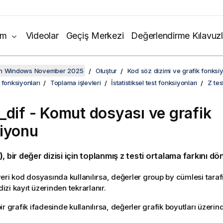
ım
Videolar
Geçiş Merkezi
Değerlendirme Kılavuzl
on Windows November 2025
Oluştur
Kod söz dizimi ve grafik fonksiy
 fonksiyonları
Toplama işlevleri
İstatistiksel test fonksiyonları
Z tes
_dif
- Komut dosyası ve grafik
iyonu
)
, bir değer dizisi için toplanmış z testi ortalama farkını dö
eri kod dosyasında kullanılırsa, değerler group by cümlesi tara
 dizi kayıt üzerinden tekrarlanır.
r grafik ifadesinde kullanılırsa, değerler grafik boyutları üzerind