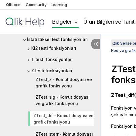
Qlik.com
Community
Learning
Sayaç toplama işlevleri
Finansal toplama işlevleri
Belgeler
Ürün Bilgileri ve Tanıt
İstatistiksel toplama işlevleri
İstatistiksel test fonksiyonları
Qlik Sense 
Ki2 testi fonksiyonları
Kod ve grafik
T testi fonksiyonları
ZTest
Z testi fonksiyonları
fonks
ZTest_z - Komut dosyası ve
grafik fonksiyonu
ZTest_dif(
ZTest_sig - Komut dosyası
ve grafik fonksiyonu
Fonksiyon v
şekliyle bir
ZTest_dif - Komut dosyası ve
grafik fonksiyonu
Fonksiyon bi
ZTest_sterr - Komut dosyası