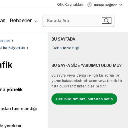
Qlik Kaynakları
Türkçe Değiştir
arı
Rehberler
BU SAYFADA
onları
ti fonksiyonları
Daha fazla bilgi
fik
BU SAYFA SİZE YARDIMCI OLDU MU?
Bu sayfa veya içeriği ile ilgili bir sorun; bir
yazım hatası, eksik bir adım veya teknik bir
hata bulursanız lütfen bize bildirin!
una yönelik
Geri bildiriminizi buradan iletin
fından tanımlandığı
e yinelenir.