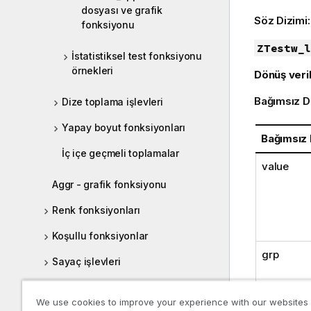
dosyası ve grafik
Söz Dizimi
fonksiyonu
ZTestw_l
İstatistiksel test fonksiyonu
örnekleri
Dönüş veril
Bağımsız D
Dize toplama işlevleri
Yapay boyut fonksiyonları
Bağımsız
İç içe geçmeli toplamalar
value
Aggr - grafik fonksiyonu
Renk fonksiyonları
Koşullu fonksiyonlar
grp
Sayaç işlevleri
Tarih ve saat fonksiyonları
We use cookies to improve your experience with our websites