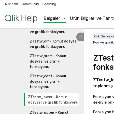
fonksiyonu
Qlik.com
Community
Learning
ZTestw_z - Komut dosyası
ve grafik fonksiyonu
Belgeler
Ürün Bilgileri ve Tanıt
ZTestw_sig - Komut dosyası
ve grafik fonksiyonu
Qlik Sense 
ZTestw_dif - Komut dosyası
Kod ve grafik
ve grafik fonksiyonu
ZTes
ZTestw_sterr - Komut
dosyası ve grafik
fonks
fonksiyonu
ZTestw_conf - Komut
ZTestw_lo
dosyası ve grafik
toplanmış 
fonksiyonu
Fonksiyon v
ZTestw_lower - Komut
şekliyle bir
dosyası ve grafik fonksiyonu
Fonksiyon bi
ZTestw_upper - Komut