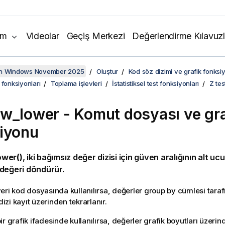
ım
Videolar
Geçiş Merkezi
Değerlendirme Kılavuzl
on Windows November 2025
Oluştur
Kod söz dizimi ve grafik fonksiy
 fonksiyonları
Toplama işlevleri
İstatistiksel test fonksiyonları
Z tes
tw_lower
- Komut dosyası ve gra
iyonu
wer()
, iki bağımsız değer dizisi için güven aralığının alt uc
değeri döndürür.
eri kod dosyasında kullanılırsa, değerler group by cümlesi tara
 dizi kayıt üzerinden tekrarlanır.
r grafik ifadesinde kullanılırsa, değerler grafik boyutları üzerind