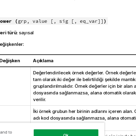
:
ower (
grp, value [, sig [, eq_var]]
)
eri türü:
sayısal
eğişkenler:
 Değişken
Açıklama
Değerlendirilecek örnek değerler. Örnek değerle
tam olarak iki değer ile belirtildiği şekilde mantı
gruplandırılmalıdır. Örnek değerler için bir alan 
dosyasında sağlanmazsa, alana otomatik olara
verilir.
İki örnek grubun her birinin adlarını içeren alan. 
adı kod dosyasında sağlanmazsa, alana otomati
adı verilir.
 and to
Ok