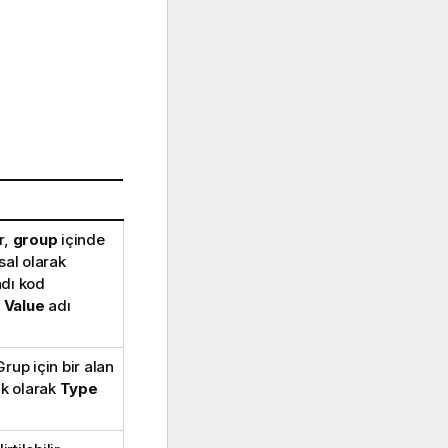
r,
group
içinde
ksal olarak
adı kod
k
Value
adı
Grup için bir alan
k olarak
Type