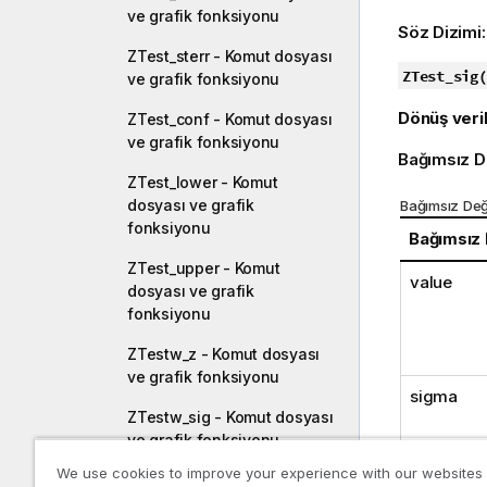
ve grafik fonksiyonu
Söz Dizimi
ZTest_sterr - Komut dosyası
ZTest_sig(
ve grafik fonksiyonu
Dönüş veril
ZTest_conf - Komut dosyası
ve grafik fonksiyonu
Bağımsız D
ZTest_lower - Komut
dosyası ve grafik
Bağımsız Değ
fonksiyonu
Bağımsız
ZTest_upper - Komut
value
dosyası ve grafik
fonksiyonu
ZTestw_z - Komut dosyası
ve grafik fonksiyonu
sigma
ZTestw_sig - Komut dosyası
ve grafik fonksiyonu
We use cookies to improve your experience with our websites
ZTestw_dif - Komut dosyası