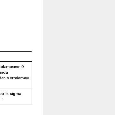
talamasının 0
fında
rden o ortalamayı
ebilir.
sigma
ır.