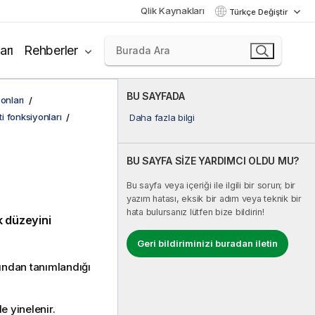
Qlik Kaynakları
Türkçe Değiştir
arı
Rehberler
BU SAYFADA
onları
ti fonksiyonları
Daha fazla bilgi
BU SAYFA SİZE YARDIMCI OLDU MU?
Bu sayfa veya içeriği ile ilgili bir sorun; bir
yazım hatası, eksik bir adım veya teknik bir
hata bulursanız lütfen bize bildirin!
ık düzeyini
Geri bildiriminizi buradan iletin
fından tanımlandığı
e yinelenir.