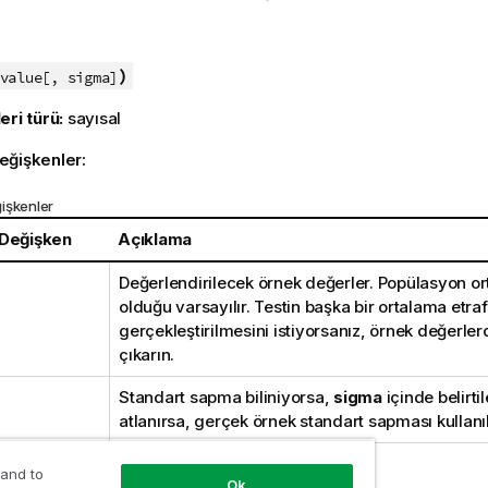
:
)
value[, sigma]
eri türü:
sayısal
eğişkenler:
işkenler
 Değişken
Açıklama
Değerlendirilecek örnek değerler. Popülasyon or
olduğu varsayılır. Testin başka bir ortalama etra
gerçekleştirilmesini istiyorsanız, örnek değerle
çıkarın.
Standart sapma biliniyorsa,
sigma
içinde belirtil
atlanırsa, gerçek örnek standart sapması kullanıl
 and to
Ok