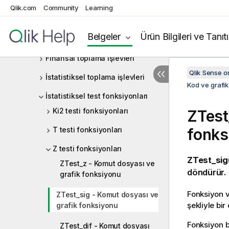
Toplama işlevleri
Qlik.com
Community
Learning
Temel toplama işlevleri
Belgeler
Ürün Bilgileri ve Tanıt
Sayaç toplama işlevleri
Finansal toplama işlevleri
Qlik Sense 
İstatistiksel toplama işlevleri
Kod ve grafik
İstatistiksel test fonksiyonları
Ki2 testi fonksiyonları
ZTest
T testi fonksiyonları
fonks
Z testi fonksiyonları
ZTest_sig
ZTest_z - Komut dosyası ve
döndürür.
grafik fonksiyonu
Fonksiyon v
ZTest_sig - Komut dosyası ve
şekliyle bir
grafik fonksiyonu
Fonksiyon bi
ZTest_dif - Komut dosyası