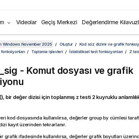
ım
Videolar
Geçiş Merkezi
Değerlendirme Kılavuzl
on Windows November 2025
Oluştur
Kod söz dizimi ve grafik fonksiy
 fonksiyonları
Toplama işlevleri
İstatistiksel test fonksiyonları
Z tes
_sig
- Komut dosyası ve grafik
iyonu
()
, bir değer dizisi için toplanmış z testi 2 kuyruklu anlamlıl
eri kod dosyasında kullanılırsa, değerler group by cümlesi tara
 dizi kayıt üzerinden tekrarlanır.
r grafik ifadesinde kullanılırsa, değerler grafik boyutları üzerind