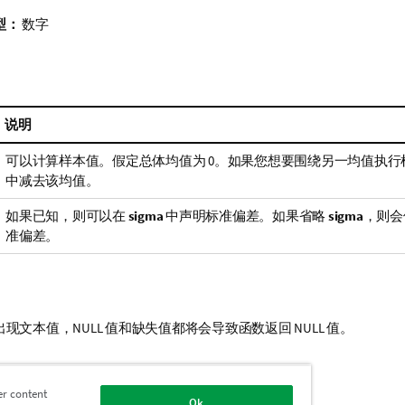
型：
数字
说明
可以计算样本值。假定总体均值为 0。如果您想要围绕另一均值执行
中减去该均值。
如果已知，则可以在
sigma
中声明标准偏差。如果省略
sigma
，则会
准偏差。
出现文本值，
NULL
值和缺失值都将会导致函数返回
NULL
值。
Value-TestValue)
er content
Ok