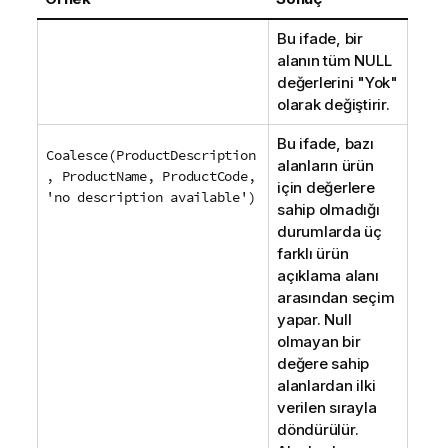
Bu ifade, bir
alanın tüm NULL
değerlerini "Yok"
olarak değiştirir.
Bu ifade, bazı
Coalesce(ProductDescription
alanların ürün
, ProductName, ProductCode,
için değerlere
'no description available')
sahip olmadığı
durumlarda üç
farklı ürün
açıklama alanı
arasından seçim
yapar. Null
olmayan bir
değere sahip
alanlardan ilki
verilen sırayla
döndürülür.