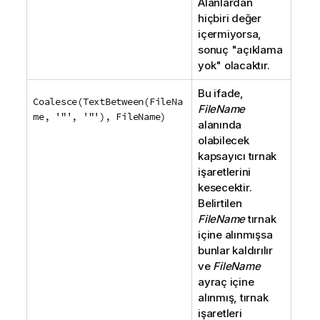
Alanlardan
hiçbiri değer
içermiyorsa,
sonuç "açıklama
yok" olacaktır.
Bu ifade,
Coalesce(TextBetween(FileNa
FileName
me, '"', '"'), FileName)
alanında
olabilecek
kapsayıcı tırnak
işaretlerini
kesecektir.
Belirtilen
FileName
tırnak
içine alınmışsa
bunlar kaldırılır
ve
FileName
ayraç içine
alınmış, tırnak
işaretleri