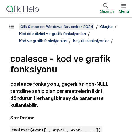
Search
Menü
Qlik Sense on Windows November 2024
Oluştur
Kod söz dizimi ve grafik fonksiyonları
Kod ve grafik fonksiyonları
Koşullu fonksiyonlar
coalesce - kod ve grafik
fonksiyonu
coalesce
fonksiyonu, geçerli bir
non-NULL
temsiline sahip olan parametrelerin ilkini
döndürür. Herhangi bir sayıda parametre
kullanılabilir.
Söz Dizimi:
coalesce(
)
expr1[ , expr2 , expr3 , ...]