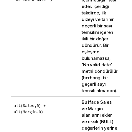
eder. İçerdiği
takdirde, ilk
dizeyi ve tarihin
geçerli bir sayı
temsilini içeren
ikili bir değer
döndürür. Bir
eşleşme
bulunamazsa,
'No valid date'
metni döndürülür
(herhangi bir
geçerli sayı
temsili olmadan).
Bu ifade
Sales
alt(Sales,0) +
ve
Margin
alt(Margin,0)
alanlarını ekler
ve eksik (
NULL
)
değerlerin yerine