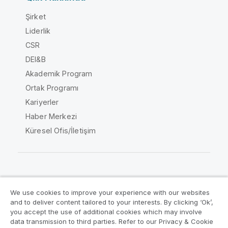
Şirket
Liderlik
CSR
DEI&B
Akademik Program
Ortak Programı
Kariyerler
Haber Merkezi
Küresel Ofis/İletişim
Qlik Topluluğu
We use cookies to improve your experience with our websites
and to deliver content tailored to your interests. By clicking ‘Ok’,
Yasal sözleşmeler
Ürün Koşulları
you accept the use of additional cookies which may involve
data transmission to third parties. Refer to our Privacy & Cookie
Legal Policies
Legal Policies