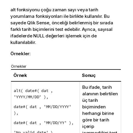
alt
fonksiyonu çoğu zaman sayı veya tarih
yorumlama fonksiyonları ile birlikte kullanılır. Bu
sayede
Qlik Sense
, önceliği belirlenmiş bir sırada
farklı tarih biçimlerini test edebilir. Ayrıca, sayısal
ifadelerde
NULL
değerleri işlemek için de
kullanılabilir.
Örnekler:
Örnekler
Örnek
Sonuç
Bu ifade, tarih
alt( date#( dat ,
alanının belirtilen
'YYYY/MM/DD' ),
üç tarih
date#( dat , 'MM/DD/YYYY'
biçiminden
),
herhangi birine
göre bir tarih
date#( dat , 'MM/DD/YY' ),
içerip
'No valid date' )
içermediğini test