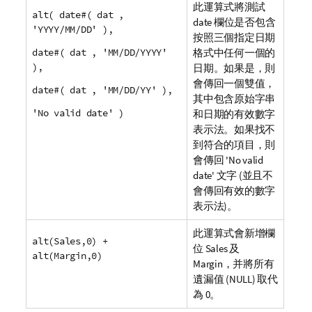
此運算式將測試
alt( date#( dat ,
date 欄位是否包含
'YYYY/MM/DD' ),
按照三個指定日期
date#( dat , 'MM/DD/YYYY'
格式中任何一個的
),
日期。如果是，則
會傳回一個雙值，
date#( dat , 'MM/DD/YY' ),
其中包含原始字串
'No valid date' )
和日期的有效數字
表示法。如果找不
到符合的項目，則
會傳回
'No valid
date'
文字 (並且不
會傳回有效的數字
表示法)。
此運算式會新增欄
alt(Sales,0) +
位
Sales
及
alt(Margin,0)
Margin
，并將所有
遺漏值 (
NULL
) 取代
為 0。