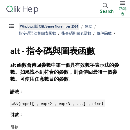
功能
Search
表
Windows 版 Qlik Sense November 2024
建立
指令碼語法和圖表函數
指令碼和圖表函數
條件函數
alt - 指令碼與圖表函數
alt
函數會傳回參數中第一個具有效數字表示法的參
數。如果找不到符合的參數，則會傳回最後一個參
數。可使用任意數目的參數。
語法：
alt(
)
expr1[ , expr2 , expr3 , ...] , else
引數：
引數