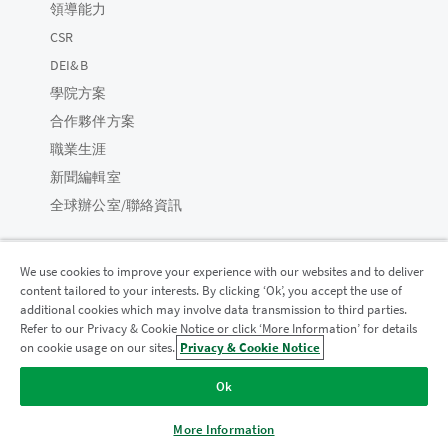
領導能力
CSR
DEI&B
學院方案
合作夥伴方案
職業生涯
新聞編輯室
全球辦公室/聯絡資訊
We use cookies to improve your experience with our websites and to deliver
content tailored to your interests. By clicking ‘Ok’, you accept the use of
Qlik 社群
additional cookies which may involve data transmission to third parties.
Refer to our Privacy & Cookie Notice or click ‘More Information’ for details
on cookie usage on our sites.
Privacy & Cookie Notice
法律合約
產品條款
Legal Policies
法律條規
Ok
使用條款
商標
Do Not Share My Info
© 1993-2026 QlikTech International AB。保留所有權利。
More Information