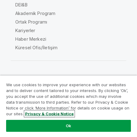
DEI&B
Akademik Program
Ortak Programı
Kariyerler
Haber Merkezi
Küresel Ofis/İletişim
Qlik Topluluğu
We use cookies to improve your experience with our websites
and to deliver content tailored to your interests. By clicking ‘Ok’,
Yasal sözleşmeler
Ürün Koşulları
you accept the use of additional cookies which may involve
data transmission to third parties. Refer to our Privacy & Cookie
Legal Policies
Legal Policies
Notice or click ‘More Information’ for details on cookie usage on
Kullanım koşulları
Ticari markalar
our sites.
Privacy & Cookie Notice
Do Not Share My Info
Ok
Telif Hakkı © 1993-2026 QlikTech International AB. Tüm
hakları saklıdır.