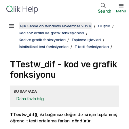
Search
Menü
Qlik Sense on Windows November 2024
Oluştur
Kod söz dizimi ve grafik fonksiyonları
Kod ve grafik fonksiyonları
Toplama işlevleri
İstatistiksel test fonksiyonları
T testi fonksiyonları
TTestw_dif
- kod ve grafik
fonksiyonu
BU SAYFADA
Daha fazla bilgi
TTestw_dif()
, iki bağımsız değer dizisi için toplanmış
öğrenci t testi ortalama farkını döndürür.