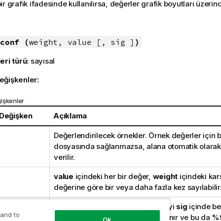
r grafik ifadesinde kullanılırsa, değerler grafik boyutları üzerind
:
conf (
weight, value [, sig ]
)
eri türü:
sayısal
eğişkenler:
işkenler
 Değişken
Açıklama
Değerlendirilecek örnekler. Örnek değerler için b
dosyasında sağlanmazsa, alana otomatik olara
verilir.
value
içindeki her bir değer,
weight
içindeki karş
değerine göre bir veya daha fazla kez sayılabilir
Anlamlı değerin iki kuyruklu düzeyi
sig
içinde beli
 and to
Atlanırsa,
sig
0,025 olarak ayarlanır ve bu da %
Ok