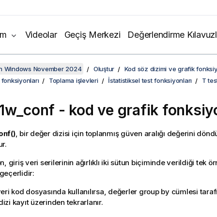
ım
Videolar
Geçiş Merkezi
Değerlendirme Kılavuzl
on Windows November 2024
Oluştur
Kod söz dizimi ve grafik fonksiy
 fonksiyonları
Toplama işlevleri
İstatistiksel test fonksiyonları
T tes
1w_conf
- kod ve grafik fonksi
nf()
, bir değer dizisi için toplanmış güven aralığı değerini dönd
r.
, giriş veri serilerinin ağırlıklı iki sütun biçiminde verildiği tek ör
 geçerlidir:
eri kod dosyasında kullanılırsa, değerler group by cümlesi tara
 dizi kayıt üzerinden tekrarlanır.