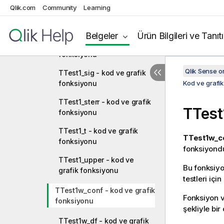
Qlik.com
Community
Learning
TTest1_dif - kod ve grafik
fonksiyonu
Belgeler
Ürün Bilgileri ve Tanıt
TTest1_lower - kod ve grafik
fonksiyonu
Qlik Sense 
TTest1_sig - kod ve grafik
fonksiyonu
Kod ve grafik
TTest1_sterr - kod ve grafik
TTest
fonksiyonu
TTest1_t - kod ve grafik
TTest1w_co
fonksiyonu
fonksiyondu
TTest1_upper - kod ve
Bu fonksiyon
grafik fonksiyonu
testleri için
TTest1w_conf - kod ve grafik
Fonksiyon v
fonksiyonu
şekliyle bir
TTest1w_df - kod ve grafik