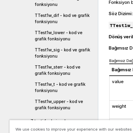
Fonksiyon bi
fonksiyonu
Söz Dizimi
TTest1w_dif - kod ve grafik
fonksiyonu
TTest1w_
TTest1w_lower - kod ve
Dönüş veril
grafik fonksiyonu
Bağımsız D
TTest1w_sig - kod ve grafik
fonksiyonu
Bağımsız Değ
TTest1w_sterr - kod ve
Bağımsız
grafik fonksiyonu
value
TTest1w_t - kod ve grafik
fonksiyonu
TTest1w_upper - kod ve
weight
grafik fonksiyonu
Z testi fonksiyonları
sig
We use cookies to improve your experience with our websites
İstatistiksel test fonksiyonu