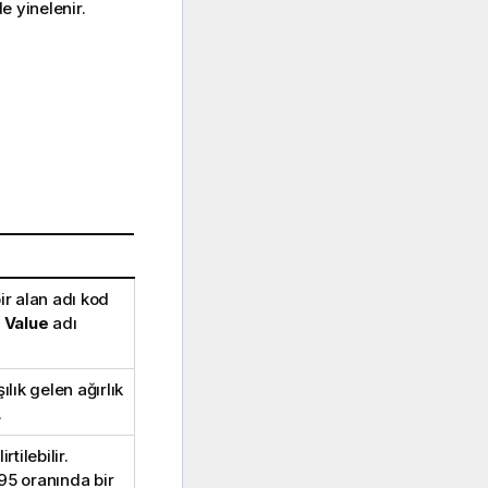
e yinelenir.
ir alan adı kod
k
Value
adı
ılık gelen ağırlık
.
rtilebilir.
95 oranında bir