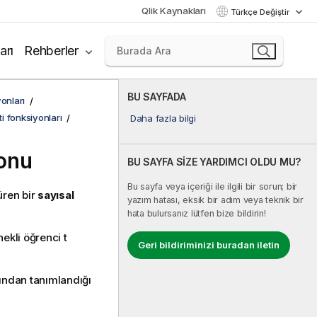
Qlik Kaynakları
Türkçe Değiştir
arı
Rehberler
BU SAYFADA
onları
ti fonksiyonları
Daha fazla bilgi
yonu
BU SAYFA SİZE YARDIMCI OLDU MU?
Bu sayfa veya içeriği ile ilgili bir sorun; bir
üren bir
sayısal
yazım hatası, eksik bir adım veya teknik bir
hata bulursanız lütfen bize bildirin!
nekli öğrenci t
Geri bildiriminizi buradan iletin
fından tanımlandığı