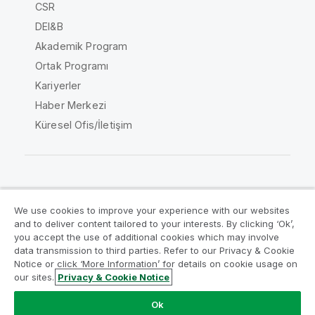
CSR
DEI&B
Akademik Program
Ortak Programı
Kariyerler
Haber Merkezi
Küresel Ofis/İletişim
Qlik Topluluğu
We use cookies to improve your experience with our websites
and to deliver content tailored to your interests. By clicking ‘Ok’,
Yasal sözleşmeler
Ürün Koşulları
you accept the use of additional cookies which may involve
data transmission to third parties. Refer to our Privacy & Cookie
Legal Policies
Legal Policies
Notice or click ‘More Information’ for details on cookie usage on
Kullanım koşulları
Ticari markalar
our sites.
Privacy & Cookie Notice
Do Not Share My Info
Ok
Telif Hakkı © 1993-2026 QlikTech International AB. Tüm