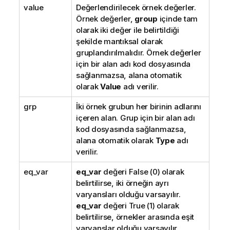
value
Değerlendirilecek örnek değerler.
Örnek değerler,
group
içinde tam
olarak iki değer ile belirtildiği
şekilde mantıksal olarak
gruplandırılmalıdır. Örnek değerler
için bir alan adı kod dosyasında
sağlanmazsa, alana otomatik
olarak
Value
adı verilir.
grp
İki örnek grubun her birinin adlarını
içeren alan. Grup için bir alan adı
kod dosyasında sağlanmazsa,
alana otomatik olarak
Type
adı
verilir.
eq_var
eq_var
değeri
False
(0) olarak
belirtilirse, iki örneğin ayrı
varyansları olduğu varsayılır.
eq_var
değeri
True
(1) olarak
belirtilirse, örnekler arasında eşit
varyanslar olduğu varsayılır.