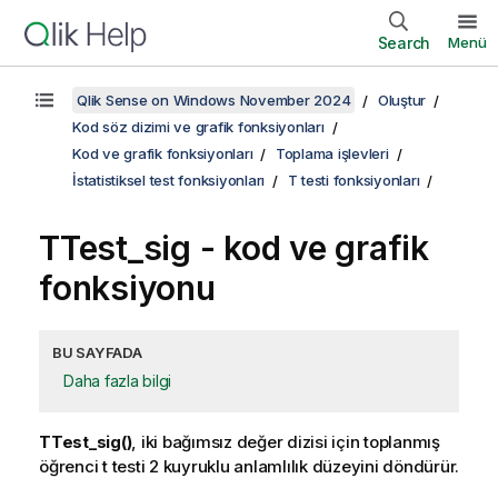
Search
Menü
Qlik Sense on Windows November 2024
Oluştur
Kod söz dizimi ve grafik fonksiyonları
Kod ve grafik fonksiyonları
Toplama işlevleri
İstatistiksel test fonksiyonları
T testi fonksiyonları
TTest_sig
- kod ve grafik
fonksiyonu
BU SAYFADA
Daha fazla bilgi
TTest_sig()
, iki bağımsız değer dizisi için toplanmış
öğrenci t testi 2 kuyruklu anlamlılık düzeyini döndürür.