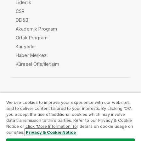
Liderlik
CSR
DEI&B
Akademik Program
Ortak Programı
Kariyerler
Haber Merkezi
Küresel Ofis/İletişim
Qlik Topluluğu
We use cookies to improve your experience with our websites
and to deliver content tailored to your interests. By clicking ‘Ok’,
Yasal sözleşmeler
Ürün Koşulları
you accept the use of additional cookies which may involve
data transmission to third parties. Refer to our Privacy & Cookie
Legal Policies
Legal Policies
Notice or click ‘More Information’ for details on cookie usage on
Kullanım koşulları
Ticari markalar
our sites.
Privacy & Cookie Notice
Do Not Share My Info