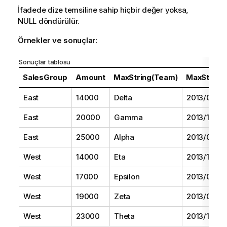
İfadede dize temsiline sahip hiçbir değer yoksa,
NULL
döndürülür.
Örnekler ve sonuçlar:
Sonuçlar tablosu
SalesGroup
Amount
MaxString(Team)
MaxString(
East
14000
Delta
2013/08/01
East
20000
Gamma
2013/11/01
East
25000
Alpha
2013/07/01
West
14000
Eta
2013/10/01
West
17000
Epsilon
2013/09/01
West
19000
Zeta
2013/06/01
West
23000
Theta
2013/12/01