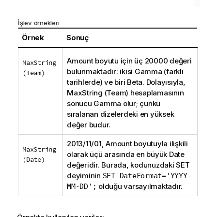
İşlev örnekleri
Örnek
Sonuç
Amount
boyutu için üç 20000 değeri
MaxString
bulunmaktadır: ikisi
Gamma
(farklı
(Team)
tarihlerde) ve biri
Beta
. Dolayısıyla,
MaxString (Team)
hesaplamasının
sonucu
Gamma
olur; çünkü
sıralanan dizelerdeki en yüksek
değer budur.
2013/11/01,
Amount
boyutuyla ilişkili
MaxString
olarak üçü arasında en büyük
Date
(Date)
değeridir. Burada, kodunuzdaki
SET
deyiminin
SET DateFormat='YYYY-
olduğu varsayılmaktadır.
MM-DD';