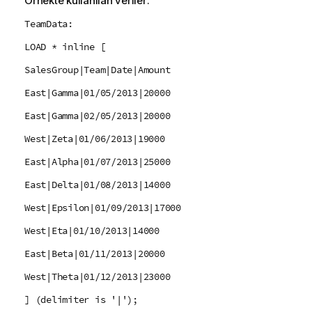
Örnekte kullanılan veriler:
TeamData:
LOAD * inline [
SalesGroup|Team|Date|Amount
East|Gamma|01/05/2013|20000
East|Gamma|02/05/2013|20000
West|Zeta|01/06/2013|19000
East|Alpha|01/07/2013|25000
East|Delta|01/08/2013|14000
West|Epsilon|01/09/2013|17000
West|Eta|01/10/2013|14000
East|Beta|01/11/2013|20000
West|Theta|01/12/2013|23000
] (delimiter is '|');