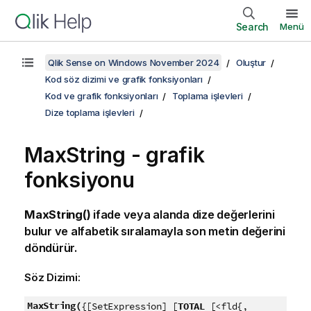
Search
Menü
Qlik Sense on Windows November 2024
Oluştur
Kod söz dizimi ve grafik fonksiyonları
Kod ve grafik fonksiyonları
Toplama işlevleri
Dize toplama işlevleri
MaxString
- grafik
fonksiyonu
MaxString()
ifade veya alanda dize değerlerini
bulur ve alfabetik sıralamayla son metin değerini
döndürür.
Söz Dizimi:
MaxString(
{[SetExpression] [
TOTAL
[<fld{,