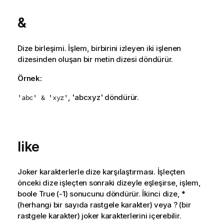
&
Dize birleşimi. İşlem, birbirini izleyen iki işlenen
dizesinden oluşan bir metin dizesi döndürür.
Örnek:
, '
abcxyz
' döndürür.
'abc' & 'xyz'
like
Joker karakterlerle dize karşılaştırması. İşleçten
önceki dize işleçten sonraki dizeyle eşleşirse, işlem,
boole
True
(-1) sonucunu döndürür. İkinci dize, *
(herhangi bir sayıda rastgele karakter) veya ? (bir
rastgele karakter) joker karakterlerini içerebilir.