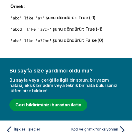
Örnek:
şunu döndürür:
True
(-1)
'abc' like 'a*'
şunu döndürür:
True
(-1)
'abcd' like 'a?c*'
şunu döndürür:
False
(0)
'abc' like 'a??bc'
Bu sayfa size yardımcı oldu mu?
Bu sayfa veya içeriği ile ilgili bir sorun; bir yazım
hatası, eksik bir adım veya teknik bir hata bulursanız
lütfen bize bildirin!
Geri bildiriminizi buradan iletin
İlişkisel işleçler
Kod ve grafik fonksiyonları