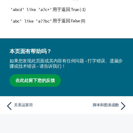
用于返回
True
(-1)
'abcd' like 'a?c*'
用于返回
False
(0)
'abc' like 'a??bc'
本页面有帮助吗？
如果您发现此页面或其内容有任何问题 – 打字错误、遗漏步
骤或技术错误 – 请告诉我们！
在此处留下您的反馈
关系运算符
脚本和图表函数