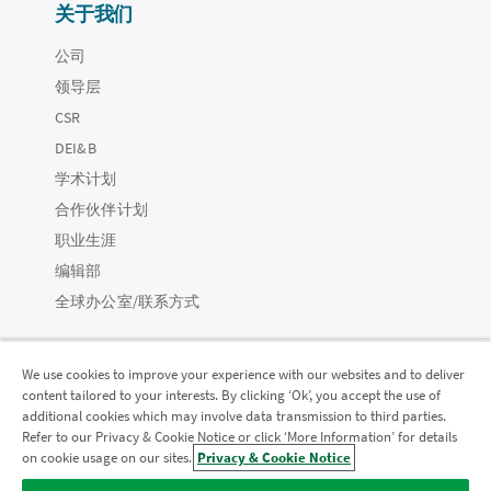
关于我们
公司
领导层
CSR
DEI&B
学术计划
合作伙伴计划
职业生涯
编辑部
全球办公室/联系方式
We use cookies to improve your experience with our websites and to deliver
content tailored to your interests. By clicking ‘Ok’, you accept the use of
Qlik 社区
additional cookies which may involve data transmission to third parties.
Refer to our Privacy & Cookie Notice or click ‘More Information’ for details
on cookie usage on our sites.
Privacy & Cookie Notice
法律协议
产品条款
Legal Policies
法律条规