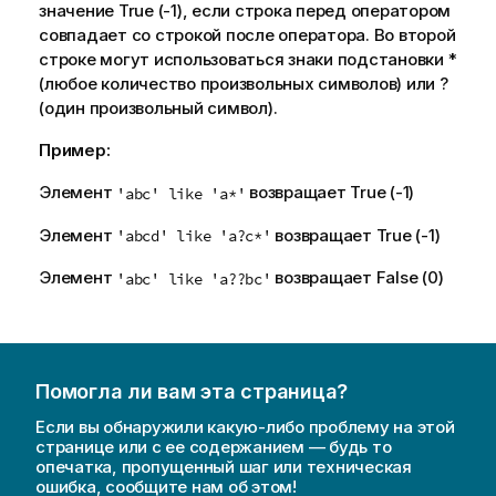
значение
True
(-1), если строка перед оператором
совпадает со строкой после оператора. Во второй
строке могут использоваться знаки подстановки *
(любое количество произвольных символов) или ?
(один произвольный символ).
Пример:
Элемент
возвращает
True
(-1)
'abc' like 'a*'
Элемент
возвращает
True
(-1)
'abcd' like 'a?c*'
Элемент
возвращает
False
(0)
'abc' like 'a??bc'
Помогла ли вам эта страница?
Если вы обнаружили какую-либо проблему на этой
странице или с ее содержанием — будь то
опечатка, пропущенный шаг или техническая
ошибка, сообщите нам об этом!