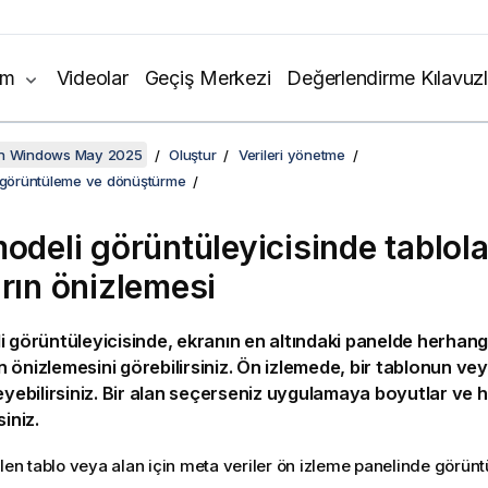
ım
Videolar
Geçiş Merkezi
Değerlendirme Kılavuzl
on Windows May 2025
Oluştur
Verileri yönetme
i görüntüleme ve dönüştürme
modeli görüntüleyicisinde tablola
arın önizlemesi
i görüntüleyicisinde, ekranın en altındaki panelde herhangi
 önizlemesini görebilirsiniz. Ön izlemede, bir tablonun veya
leyebilirsiniz. Bir alan seçerseniz uygulamaya boyutlar ve
siniz.
ilen tablo veya alan için meta veriler ön izleme panelinde görüntü