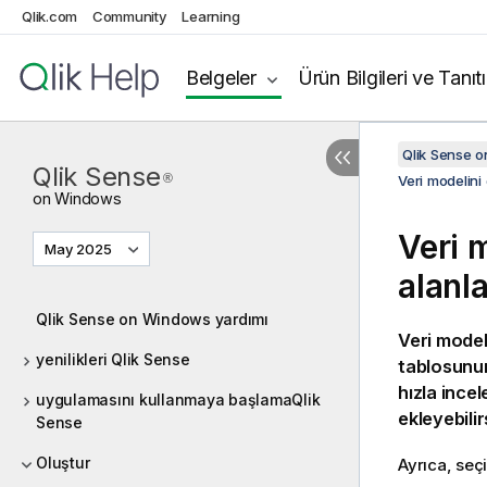
Qlik.com
Community
Learning
Belgeler
Ürün Bilgileri ve Tanıt
Qlik Sense 
Qlik Sense
®
Veri modelin
on
Windows
Veri 
May 2025
alanl
Qlik Sense on Windows yardımı
Veri model
yenilikleri Qlik Sense
tablosunun
hızla ince
uygulamasını kullanmaya başlamaQlik
ekleyebilir
Sense
Oluştur
Ayrıca, seç