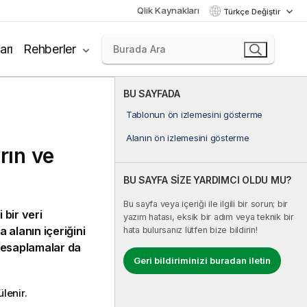
Qlik Kaynakları
Türkçe Değiştir
arı
Rehberler
BU SAYFADA
Tablonun ön izlemesini gösterme
Alanın ön izlemesini gösterme
rın ve
BU SAYFA SİZE YARDIMCI OLDU MU?
Bu sayfa veya içeriği ile ilgili bir sorun; bir
 bir veri
yazım hatası, eksik bir adım veya teknik bir
 alanın içeriğini
hata bulursanız lütfen bize bildirin!
 hesaplamalar da
Geri bildiriminizi buradan iletin
lenir.