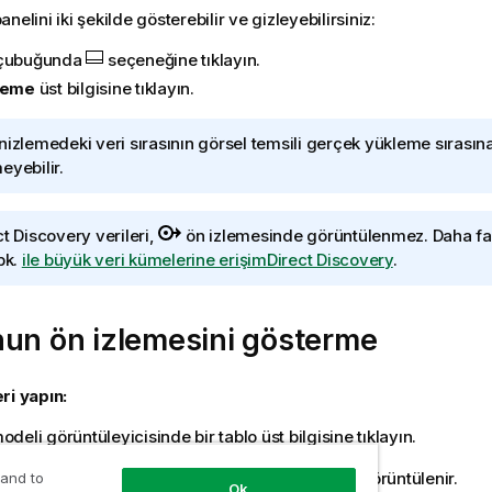
nelini iki şekilde gösterebilir ve gizleyebilirsiniz:
 çubuğunda
seçeneğine tıklayın.
leme
üst bilgisine tıklayın.
nizlemedeki veri sırasının görsel temsili gerçek yükleme sırasına
eyebilir.
ct Discovery
verileri,
ön izlemesinde görüntülenmez.
Daha fa
bk.
ile büyük veri kümelerine erişimDirect Discovery
.
nun ön izlemesini gösterme
ri yapın:
odeli görüntüleyicisinde bir tablo üst bilgisine tıklayın.
neli, seçilen tablonun alanları ve değerleriyle görüntülenir.
 and to
Ok