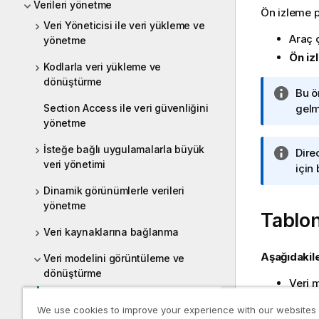
Verileri yönetme
Ön izleme pa
Veri Yöneticisi ile veri yükleme ve
Araç
yönetme
Ön iz
Kodlarla veri yükleme ve
dönüştürme
B
Bu ö
Section Access ile veri güvenliğini
i
gelm
yönetme
l
g
İsteğe bağlı uygulamalarla büyük
B
Dire
i
veri yönetimi
i
için 
n
l
o
Dinamik görünümlerle verileri
g
t
yönetme
Tablo
i
u
n
Veri kaynaklarına bağlanma
o
Aşağıdakile
Veri modelini görüntüleme ve
t
dönüştürme
u
Veri m
Veri modeli görüntüleyicisinde
Ön izleme pa
We use cookies to improve your experience with our websites
tabloların ve alanların önizlemesi