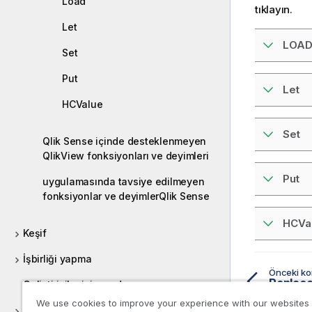
Load
tıklayın.
Let
LOA
Set
Put
Let
HCValue
Set
Qlik Sense içinde desteklenmeyen
QlikView fonksiyonları ve deyimleri
Put
uygulamasında tavsiye edilmeyen
fonksiyonlar ve deyimlerQlik Sense
HCVa
Keşif
İşbirliği yapma
Önceki k
Replac
Geliştiriciler için yardım
We use cookies to improve your experience with our websites
Qlik Sense eğitimleri