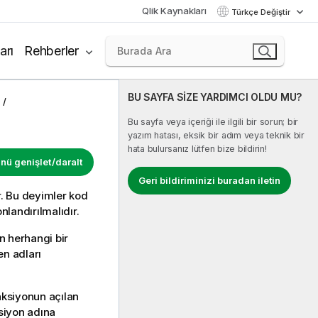
Qlik Kaynakları
Türkçe Değiştir
arı
Rehberler
BU SAYFA SİZE YARDIMCI OLDU MU?
Bu sayfa veya içeriği ile ilgili bir sorun; bir
yazım hatası, eksik bir adım veya teknik bir
hata bulursanız lütfen bize bildirin!
ü genişlet/daralt
Geri bildiriminizi buradan iletin
ır. Bu deyimler kod
onlandırılmalıdır.
n herhangi bir
en adları
nksiyonun açılan
ksiyon adına