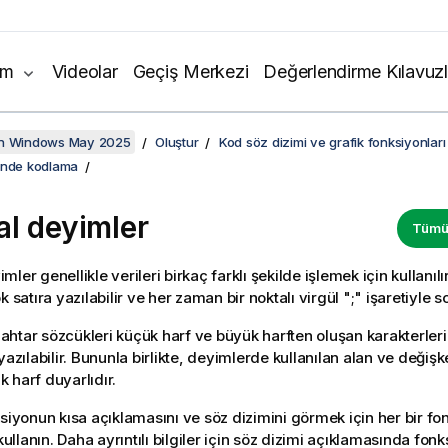
ım
Videolar
Geçiş Merkezi
Değerlendirme Kılavuzl
on Windows May 2025
Oluştur
Kod söz dizimi ve grafik fonksiyonları
inde kodlama
l deyimler
Tümün
ler genellikle verileri birkaç farklı şekilde işlemek için kullanıl
k satıra yazılabilir ve her zaman bir noktalı virgül ";" işaretiyle s
htar sözcükleri küçük harf ve büyük harften oluşan karakterleri
yazılabilir. Bununla birlikte, deyimlerde kullanılan alan ve değişk
 harf duyarlıdır.
ksiyonun kısa açıklamasını ve söz dizimini görmek için her bir fo
llanın. Daha ayrıntılı bilgiler için söz dizimi açıklamasında fon