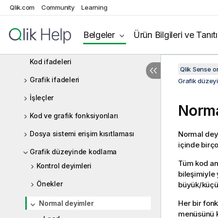
Qlik.com
Community
Learning
Kod deyimleri ve anahtar sözcükler
Veri yükleme düzenleyicisinde
Belgeler
Ürün Bilgileri ve Tanıt
değişkenlerle çalışma
Kod ifadeleri
Qlik Sense 
Grafik ifadeleri
Grafik düzey
İşleçler
Norma
Kod ve grafik fonksiyonları
Dosya sistemi erişim kısıtlaması
Normal deyim
içinde birço
Grafik düzeyinde kodlama
Tüm kod ana
Kontrol deyimleri
bileşimiyle 
Önekler
büyük/küçük
Her bir fon
Normal deyimler
menüsünü ku