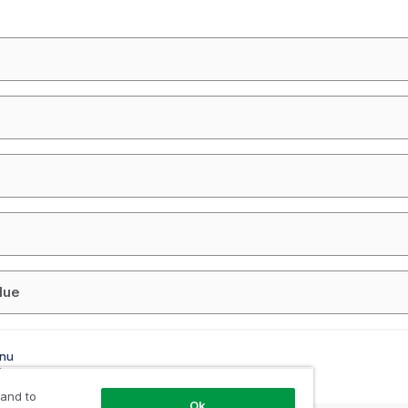
D
lue
onu
e
 and to
Ok