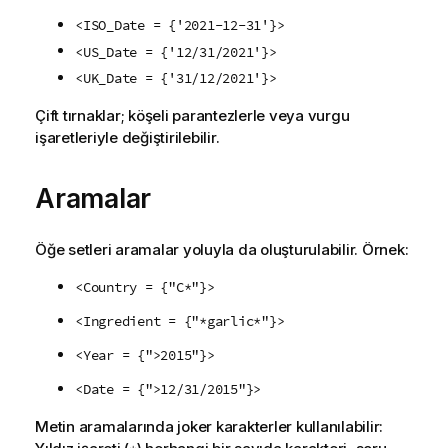
<ISO_Date = {'2021-12-31'}>
<US_Date = {'12/31/2021'}>
<UK_Date = {'31/12/2021'}>
Çift tırnaklar; köşeli parantezlerle veya vurgu
işaretleriyle değiştirilebilir.
Aramalar
Öğe setleri aramalar yoluyla da oluşturulabilir. Örnek:
<Country = {"C*"}>
<Ingredient = {"*garlic*"}>
<Year = {">2015"}>
<Date = {">12/31/2015"}>
Metin aramalarında joker karakterler kullanılabilir: