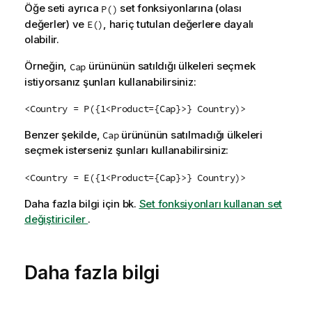
Öğe seti ayrıca
set fonksiyonlarına (olası
P()
değerler) ve
, hariç tutulan değerlere dayalı
E()
olabilir.
Örneğin,
ürününün satıldığı ülkeleri seçmek
Cap
istiyorsanız şunları kullanabilirsiniz:
<Country = P({1<Product={Cap}>} Country)>
Benzer şekilde,
ürününün satılmadığı ülkeleri
Cap
seçmek isterseniz şunları kullanabilirsiniz:
<Country = E({1<Product={Cap}>} Country)>
Daha fazla bilgi için bk.
Set fonksiyonları kullanan set
değiştiriciler
.
Daha fazla bilgi