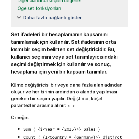
Diğer alanlarda seçilen değerler
Öğe seti fonksiyonları
Daha fazla bağlantı göster
Set ifadeleri bir hesaplamanın kapsamını
tanımlamak için kullanılır. Set ifadesinin orta
kısmı bir seçim belirten set değiştiricidir. Bu,
kullanıcı seçimini veya set tanımlayıcısındaki
seçimi değiştirmek için kullanılır ve sonuç,
hesaplama için yeni bir kapsam tanımlar.
Küme değiştiricisi bir veya daha fazla alan adından
oluşur ve her birinin ardından o alanda yapılması
gereken bir seçim yapılır. Değiştirici, köşeli
parantezler arasına alınır:
< >
Örneğin:
Sum ( {$<Year = {2015}>} Sales )
Count ( {1<Country = {Germany}>} distinct