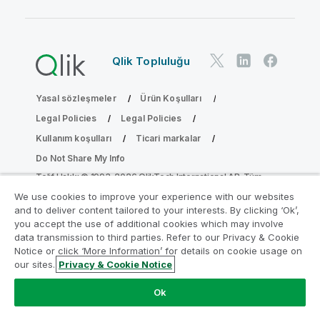
Qlik Topluluğu
Yasal sözleşmeler
Ürün Koşulları
Legal Policies
Legal Policies
Kullanım koşulları
Ticari markalar
Do Not Share My Info
Telif Hakkı © 1993-2026 QlikTech International AB. Tüm
hakları saklıdır.
We use cookies to improve your experience with our websites
and to deliver content tailored to your interests. By clicking ‘Ok’,
you accept the use of additional cookies which may involve
data transmission to third parties. Refer to our Privacy & Cookie
Analiz Modernleştirme Programına katılın
Notice or click ‘More Information’ for details on cookie usage on
our sites.
Privacy & Cookie Notice
Analiz Modernleştirme Programı ile değerli QlikView
uygulamalarınızı ödün vermeden modernleştirin.
Bize
Ok
ulaşmak
ve daha fazla bilgi almak için buraya tıklayın:
ampquestions@qlik.com