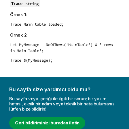
Trace
string
Örnek 1:
Trace Main table loaded;
Örnek 2:
Let MyMessage = NoOfRows('MainTable') & ' rows
in Main Table';
Trace $(MyMessage);
Bu sayfa size yardımcı oldu mu?
Bu sayfa veya içeriği ile ilgili bir sorun; bir yazım
hatası, eksik bir adım veya teknik bir hata bulursanız
lütfen bize bildirin!
Geri bildiriminizi buradan iletin