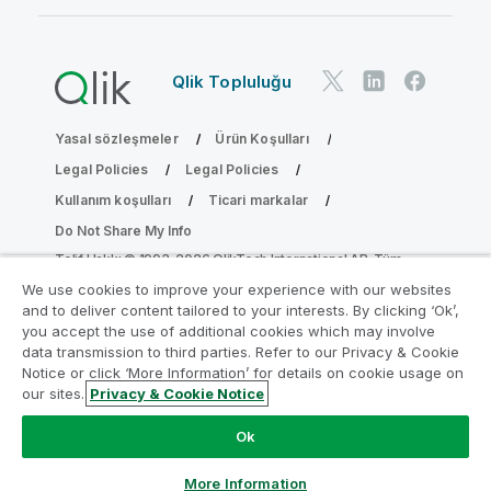
Qlik Topluluğu
Yasal sözleşmeler
Ürün Koşulları
Legal Policies
Legal Policies
Kullanım koşulları
Ticari markalar
Do Not Share My Info
Telif Hakkı © 1993-2026 QlikTech International AB. Tüm
hakları saklıdır.
We use cookies to improve your experience with our websites
and to deliver content tailored to your interests. By clicking ‘Ok’,
you accept the use of additional cookies which may involve
data transmission to third parties. Refer to our Privacy & Cookie
Analiz Modernleştirme Programına katılın
Notice or click ‘More Information’ for details on cookie usage on
our sites.
Privacy & Cookie Notice
Analiz Modernleştirme Programı ile değerli QlikView
uygulamalarınızı ödün vermeden modernleştirin.
Bize
Ok
ulaşmak
ve daha fazla bilgi almak için buraya tıklayın:
ampquestions@qlik.com
More Information