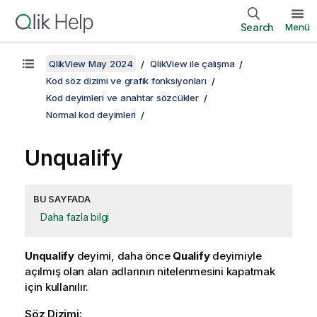
Search
Menü
QlikView May 2024
QlikView ile çalışma
Kod söz dizimi ve grafik fonksiyonları
Kod deyimleri ve anahtar sözcükler
Normal kod deyimleri
Unqualify
BU SAYFADA
Daha fazla bilgi
Unqualify
deyimi, daha önce
Qualify
deyimiyle
açılmış olan alan adlarının nitelenmesini kapatmak
için kullanılır.
Söz Dizimi: