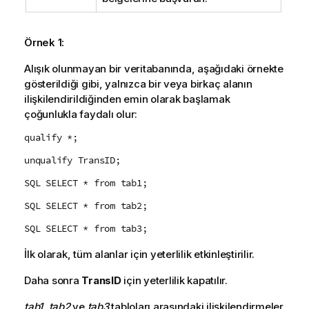
Örnek 1:
Alışık olunmayan bir veritabanında, aşağıdaki örnekte
gösterildiği gibi, yalnızca bir veya birkaç alanın
ilişkilendirildiğinden emin olarak başlamak
çoğunlukla faydalı olur:
qualify *;
unqualify TransID;
SQL SELECT * from tab1;
SQL SELECT * from tab2;
SQL SELECT * from tab3;
İlk olarak, tüm alanlar için yeterlilik etkinleştirilir.
Daha sonra
TransID
için yeterlilik kapatılır.
tab1
,
tab2
ve
tab3
tabloları arasındaki ilişkilendirmeler