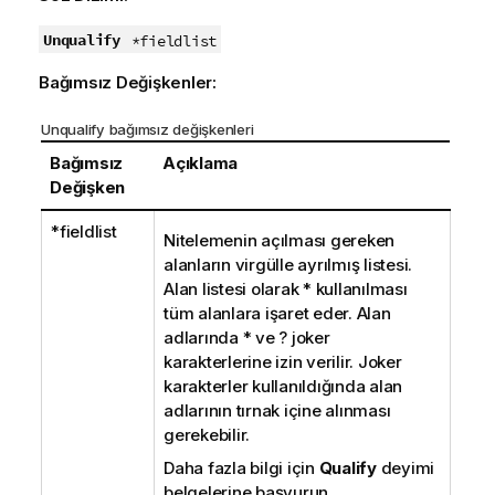
Unqualify
*fieldlist
Bağımsız Değişkenler:
Unqualify bağımsız değişkenleri
Bağımsız
Açıklama
Değişken
*fieldlist
Nitelemenin açılması gereken
alanların virgülle ayrılmış listesi.
Alan listesi olarak
*
kullanılması
tüm alanlara işaret eder. Alan
adlarında
*
ve
?
joker
karakterlerine izin verilir. Joker
karakterler kullanıldığında alan
adlarının tırnak içine alınması
gerekebilir.
Daha fazla bilgi için
Qualify
deyimi
belgelerine başvurun.