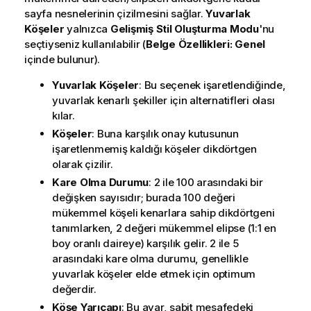
sayfa nesnelerinin çizilmesini sağlar.
Yuvarlak
Köşeler
yalnızca
Gelişmiş
Stil Oluşturma Modu
'nu
seçtiyseniz kullanılabilir (
Belge Özellikleri: Genel
içinde bulunur).
Yuvarlak Köşeler
: Bu seçenek işaretlendiğinde,
yuvarlak kenarlı şekiller için alternatifleri olası
kılar.
Köşeler
: Buna karşılık onay kutusunun
işaretlenmemiş kaldığı köşeler dikdörtgen
olarak çizilir.
Kare Olma Durumu
: 2 ile 100 arasındaki bir
değişken sayısıdır; burada 100 değeri
mükemmel köşeli kenarlara sahip dikdörtgeni
tanımlarken, 2 değeri mükemmel elipse (1:1 en
boy oranlı daireye) karşılık gelir. 2 ile 5
arasındaki kare olma durumu, genellikle
yuvarlak köşeler elde etmek için optimum
değerdir.
Köşe Yarıçapı
: Bu ayar, sabit mesafedeki