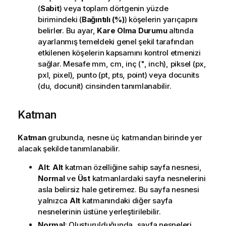
(
Sabit
) veya toplam dörtgenin yüzde
birimindeki (
Bağıntılı (%)
) köşelerin yarıçapını
belirler. Bu ayar,
Kare Olma Durumu
altında
ayarlanmış temeldeki genel şekil tarafından
etkilenen köşelerin kapsamını kontrol etmenizi
sağlar. Mesafe mm, cm, inç (", inch), piksel (px,
pxl, pixel), punto (pt, pts, point) veya docunits
(du, docunit) cinsinden tanımlanabilir.
Katman
Katman
grubunda, nesne üç katmandan birinde yer
alacak şekilde tanımlanabilir.
Alt
:
Alt
katman özelliğine sahip sayfa nesnesi,
Normal
ve
Üst
katmanlardaki sayfa nesnelerini
asla belirsiz hale getiremez. Bu sayfa nesnesi
yalnızca
Alt
katmanındaki diğer sayfa
nesnelerinin üstüne yerleştirilebilir.
Normal
: Oluşturulduğunda, sayfa nesneleri