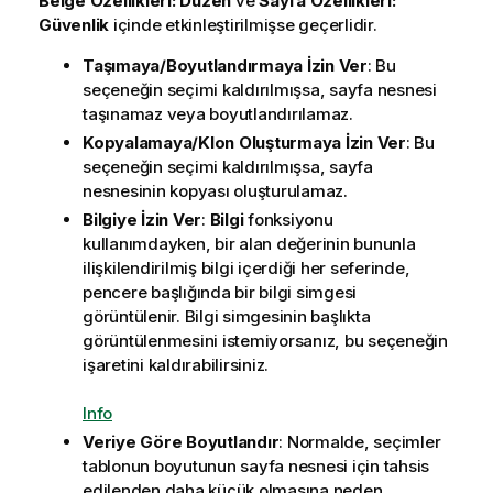
Belge Özellikleri: Düzen
ve
Sayfa Özellikleri:
Güvenlik
içinde etkinleştirilmişse geçerlidir.
Taşımaya/Boyutlandırmaya İzin Ver
: Bu
seçeneğin seçimi kaldırılmışsa, sayfa nesnesi
taşınamaz veya boyutlandırılamaz.
Kopyalamaya/Klon Oluşturmaya İzin Ver
: Bu
seçeneğin seçimi kaldırılmışsa, sayfa
nesnesinin kopyası oluşturulamaz.
Bilgiye İzin Ver
:
Bilgi
fonksiyonu
kullanımdayken, bir alan değerinin bununla
ilişkilendirilmiş bilgi içerdiği her seferinde,
pencere başlığında bir bilgi simgesi
görüntülenir. Bilgi simgesinin başlıkta
görüntülenmesini istemiyorsanız, bu seçeneğin
işaretini kaldırabilirsiniz.
Info
Veriye Göre Boyutlandır
: Normalde, seçimler
tablonun boyutunun sayfa nesnesi için tahsis
edilenden daha küçük olmasına neden