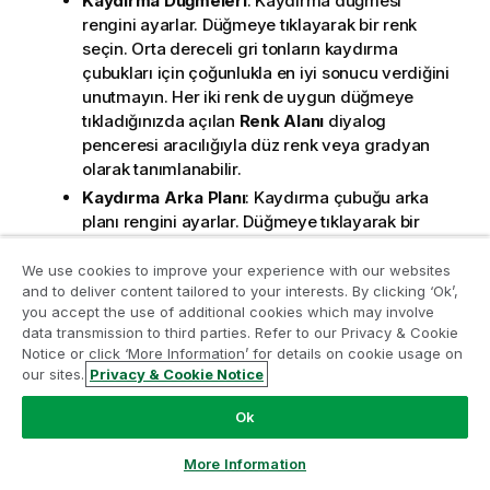
Kaydırma Düğmeleri
: Kaydırma düğmesi
rengini ayarlar. Düğmeye tıklayarak bir renk
seçin. Orta dereceli gri tonların kaydırma
çubukları için çoğunlukla en iyi sonucu verdiğini
unutmayın. Her iki renk de uygun düğmeye
tıkladığınızda açılan
Renk Alanı
diyalog
penceresi aracılığıyla düz renk veya gradyan
olarak tanımlanabilir.
Kaydırma Arka Planı
: Kaydırma çubuğu arka
planı rengini ayarlar. Düğmeye tıklayarak bir
renk seçin.
We use cookies to improve your experience with our websites
Kaydırma Çubuğu Genişliği
: Bu kontrol,
and to deliver content tailored to your interests. By clicking ‘Ok’,
kaydırma çubuğu sembollerinin hem genişliğini
you accept the use of additional cookies which may involve
hem de göreceli boyutunu etkiler.
data transmission to third parties. Refer to our Privacy & Cookie
Analiz Modernleştirme Programına katılın
Kaydırma Stili
: Kaydırma çubuk stilini ayarlar.
Notice or click ‘More Information’ for details on cookie usage on
Aşağı açılan kontrolden bir stil seçin.
Klasik
our sites.
Privacy & Cookie Notice
Analiz Modernleştirme Programı ile değerli QlikView
kaydırma çubuğu stili, QlikView 4/5 kaydırma
uygulamalarınızı ödün vermeden modernleştirin.
Bize
Ok
sürgülerine karşılık gelir.
Standart
kaydırma
ulaşmak
ve daha fazla bilgi almak için buraya tıklayın:
çubuğu stili, daha modern bir görünüm sunar.
ampquestions@qlik.com
More Information
Üçüncü stil olan
Açık
stili, daha ince ve daha