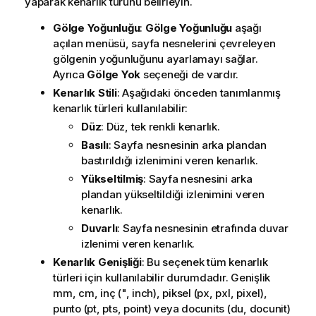
yaparak kenarlık türünü belirleyin.
Gölge Yoğunluğu
:
Gölge Yoğunluğu
aşağı
açılan menüsü, sayfa nesnelerini çevreleyen
gölgenin yoğunluğunu ayarlamayı sağlar.
Ayrıca
Gölge Yok
seçeneği de vardır.
Kenarlık Stili
: Aşağıdaki önceden tanımlanmış
kenarlık türleri kullanılabilir:
Düz
: Düz, tek renkli kenarlık.
Basılı
: Sayfa nesnesinin arka plandan
bastırıldığı izlenimini veren kenarlık.
Yükseltilmiş
: Sayfa nesnesini arka
plandan yükseltildiği izlenimini veren
kenarlık.
Duvarlı
: Sayfa nesnesinin etrafında duvar
izlenimi veren kenarlık.
Kenarlık Genişliği
: Bu seçenek tüm kenarlık
türleri için kullanılabilir durumdadır. Genişlik
mm, cm, inç (", inch), piksel (px, pxl, pixel),
punto (pt, pts, point) veya docunits (du, docunit)