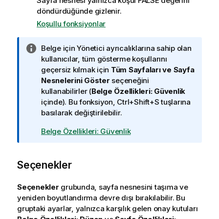
Sayfa nesnesi yalnızca koşul FALSE değerini
döndürdüğünde gizlenir.
Koşullu fonksiyonlar
B
Belge için Yönetici ayrıcalıklarına sahip olan
i
kullanıcılar, tüm gösterme koşullarını
l
geçersiz kılmak için
Tüm Sayfaları ve Sayfa
g
Nesnelerini Göster
seçeneğini
i
kullanabilirler (
Belge Özellikleri: Güvenlik
n
içinde). Bu fonksiyon, Ctrl+Shift+S tuşlarına
o
basılarak değiştirilebilir.
t
Belge Özellikleri: Güvenlik
u
Seçenekler
Seçenekler
grubunda, sayfa nesnesini taşıma ve
yeniden boyutlandırma devre dışı bırakılabilir. Bu
gruptaki ayarlar, yalnızca karşılık gelen onay kutuları