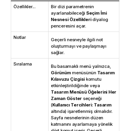
Özellikler...
Bir dizi parametrenin
ayarlanabileceği
Seçim İmi
Nesnesi Özellikleri
diyalog
penceresini açar.
Notlar
Geçerli nesneyle ilgili not
oluşturmayı ve paylaşmayı
sağlar.
Sıralama
Bu basamaklı menü yalnızca,
Görünüm
menüsünün
Tasarım
Kılavuzu Çizgisi
komutu
etkinleştirildiğinde veya
Tasarım Menüsü Öğelerini Her
Zaman Göster
seçeneği
(
Kullanıcı Tercihleri: Tasarım
altında) işaretlenmiş olmalıdır.
Sayfa nesnelerinin düzen
katmanını ayarlamaya yönelik
dört komut içerir. Geçerli