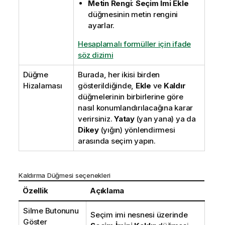
Metin Rengi
:
Seçim İmi Ekle
düğmesinin metin rengini
ayarlar.
Hesaplamalı formüller için ifade
söz dizimi
Düğme
Burada, her ikisi birden
Hizalaması
gösterildiğinde,
Ekle
ve
Kaldır
düğmelerinin birbirlerine göre
nasıl konumlandırılacağına karar
verirsiniz.
Yatay
(yan yana) ya da
Dikey
(yığın) yönlendirmesi
arasında seçim yapın.
Kaldırma Düğmesi seçenekleri
Özellik
Açıklama
Silme Butonunu
Seçim imi nesnesi üzerinde
Göster