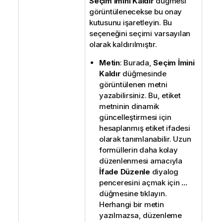
Seçim İmini Kaldır
düğmesi
görüntülenecekse bu onay
kutusunu işaretleyin. Bu
seçeneğini seçimi varsayılan
olarak kaldırılmıştır.
Metin
: Burada,
Seçim İmini
Kaldır
düğmesinde
görüntülenen metni
yazabilirsiniz. Bu, etiket
metninin dinamik
güncelleştirmesi için
hesaplanmış etiket ifadesi
olarak tanımlanabilir. Uzun
formüllerin daha kolay
düzenlenmesi amacıyla
İfade Düzenle
diyalog
penceresini açmak için
...
düğmesine tıklayın.
Herhangi bir metin
yazılmazsa, düzenleme