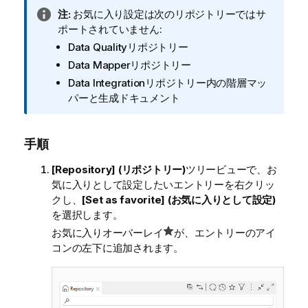
情
注:
お気に入り設定は次のリポジトリーではサ
報
ポートされていません:
メ
Data Qualityリポジトリー
モ
Data Mapperリポジトリー
Data Integrationリポジトリー内の階層マッ
パーと生成ドキュメント
手順
[Repository] (リポジトリー)
ツリービューで、お
気に入りとして設定したいエントリーを右クリッ
クし、
[Set as favorite] (お気に入りとして設定)
を選択します。
お気に入りオーバーレイ
が、エントリーのアイ
コンの左下に追加されます。